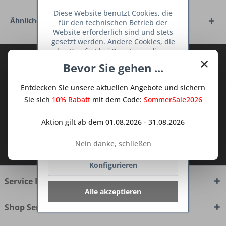
Diese Website benutzt Cookies, die
Ähnliche Artikel
für den technischen Betrieb der
Website erforderlich sind und stets
gesetzt werden. Andere Cookies, die
den Komfort bei Benutzung dieser
×
Abonnieren Sie den kostenlosen Deine
Website erhöhen, der Direktwerbung
Bevor Sie gehen ...
dienen oder die Interaktion mit
TraumKüche Newsletter und verpassen
anderen Websites und sozialen
Sie keine Neuigkeit oder Aktion mehr aus
Entdecken Sie unsere aktuellen Angebote und sichern
Netzwerken vereinfachen sollen,
dem Traum Küchen - Shop.
werden nur mit Ihrer Zustimmung
Sie sich
10% Rabatt
mit dem Code:
SommerSale2026
gesetzt.
Mehr Informationen
Aktion gilt ab dem 01.08.2026 - 31.08.2026
Ablehnen
Ich habe die
Datenschutzbestimmungen
Nein danke, schließen
zur Kenntnis genommen.
Konfigurieren
Service Hotline
Alle akzeptieren
Shop Service