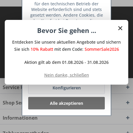
für den technischen Betrieb der
Website erforderlich sind und stets
gesetzt werden. Andere Cookies, die
Abonnieren Sie den kostenlosen Deine
den Komfort bei Benutzung dieser
TraumKüche Newsletter und verpassen
×
Website erhöhen, der Direktwerbung
Bevor Sie gehen ...
Sie keine Neuigkeit oder Aktion mehr aus
dienen oder die Interaktion mit
dem Traum Küchen - Shop.
anderen Websites und sozialen
Entdecken Sie unsere aktuellen Angebote und sichern
Netzwerken vereinfachen sollen,
werden nur mit Ihrer Zustimmung
Sie sich
10% Rabatt
mit dem Code:
SommerSale2026
gesetzt.
Mehr Informationen
Aktion gilt ab dem 01.08.2026 - 31.08.2026
Ich habe die
Datenschutzbestimmungen
zur Kenntnis genommen.
Ablehnen
Nein danke, schließen
Service Hotline
Konfigurieren
Shop Service
Alle akzeptieren
Informationen