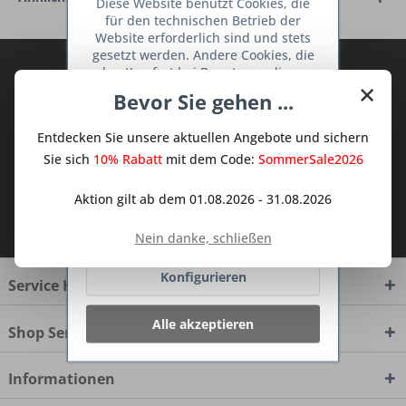
Diese Website benutzt Cookies, die
für den technischen Betrieb der
Website erforderlich sind und stets
gesetzt werden. Andere Cookies, die
Abonnieren Sie den kostenlosen Deine
den Komfort bei Benutzung dieser
×
TraumKüche Newsletter und verpassen
Website erhöhen, der Direktwerbung
Bevor Sie gehen ...
dienen oder die Interaktion mit
Sie keine Neuigkeit oder Aktion mehr aus
anderen Websites und sozialen
dem Traum Küchen - Shop.
Entdecken Sie unsere aktuellen Angebote und sichern
Netzwerken vereinfachen sollen,
werden nur mit Ihrer Zustimmung
Sie sich
10% Rabatt
mit dem Code:
SommerSale2026
gesetzt.
Mehr Informationen
Aktion gilt ab dem 01.08.2026 - 31.08.2026
Ich habe die
Datenschutzbestimmungen
Ablehnen
zur Kenntnis genommen.
Nein danke, schließen
Konfigurieren
Service Hotline
Alle akzeptieren
Shop Service
Informationen