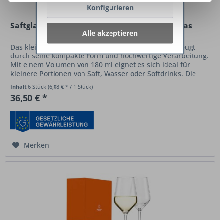
Konfigurieren
Saftglas klein Classic 180 ml 6er Set – Trinkglas
Alle akzeptieren
Das kleine Saftglas Classic von Stölzle Lausitz überzeugt
durch seine kompakte Form und hochwertige Verarbeitung.
Mit einem Volumen von 180 ml eignet es sich ideal für
kleinere Portionen von Saft, Wasser oder Softdrinks. Die
klare,...
Inhalt
6 Stück
(6,08 € * / 1 Stück)
36,50 € *
Merken