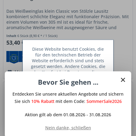
Das Weißweinglas klein Classic von Stölzle Lausitz
kombiniert schlichte Eleganz mit funktionaler Präzision. Mit
einem Volumen von 305 ml ist es ideal für frische,
aromatische Weißweine mit ausgewogener Säure und
feiner Struktur. Die...
Inhalt
6 Stück
(8,90 € * / 1 Stück)
53,40 € *
Diese Website benutzt Cookies, die
für den technischen Betrieb der
Website erforderlich sind und stets
gesetzt werden. Andere Cookies, die
den Komfort bei Benutzung dieser
Merken
×
Website erhöhen, der Direktwerbung
Bevor Sie gehen ...
dienen oder die Interaktion mit
anderen Websites und sozialen
Entdecken Sie unsere aktuellen Angebote und sichern
Netzwerken vereinfachen sollen,
werden nur mit Ihrer Zustimmung
Sie sich
10% Rabatt
mit dem Code:
SommerSale2026
gesetzt.
Mehr Informationen
Aktion gilt ab dem 01.08.2026 - 31.08.2026
Ablehnen
Nein danke, schließen