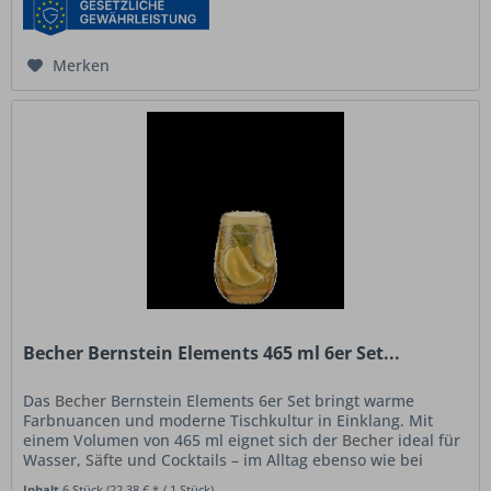
Merken
Becher Bernstein Elements 465 ml 6er Set...
Das
Becher
Bernstein Elements 6er Set bringt warme
Farbnuancen und moderne Tischkultur in Einklang. Mit
einem Volumen von 465 ml eignet sich der
Becher
ideal für
Wasser,
Säfte
und Cocktails – im Alltag ebenso wie bei
besonderen Anlässen....
Inhalt
6 Stück
(22,38 € * / 1 Stück)