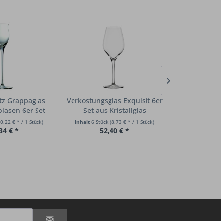
itz Grappaglas
Verkostungsglas Exquisit 6er
Stamperglas
lasen 6er Set
Set aus Kristallglas
6er Set K
40,22 € * / 1 Stück)
Inhalt
6 Stück
(8,73 € * / 1 Stück)
Inhalt
6 Stüc
34 € *
52,40 € *
34