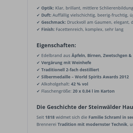
✔
Optik:
Klar, brillant, mittlere Schlierenbildun
✔
Duft:
Auffällig vielschichtig, beerig-fruchtig,
✔
Geschmack:
Druckvoll am Gaumen, elegant, de
✔
Finish:
Facettenreich, komplex, sehr lang
Eigenschaften:
✔ Edelbrand aus
Äpfeln, Birnen, Zwetschgen &
✔
Vergärung mit Weinhefe
✔
Traditionell 2-fach destilliert
✔
Silbermedaille – World Spirits Awards 2012
✔ Alkoholgehalt:
42 % vol
✔ Flaschengröße:
20 x 0,04 l im Karton
Die Geschichte der Steinwälder Ha
Seit
1818
widmet sich die
Familie Schraml in se
Brennerei
Tradition mit modernster Technik
, 