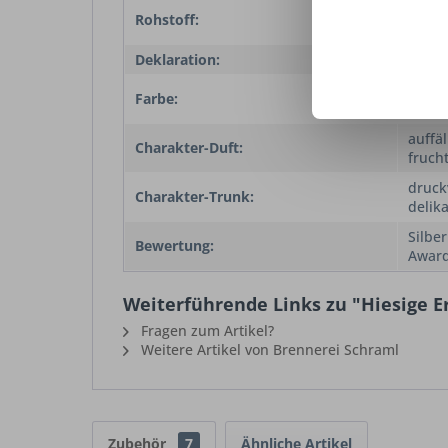
Äpfel
Rohstoff:
Vogel
Deklaration:
Edelo
Klar, 
Farbe:
Schli
auffäl
Charakter-Duft:
fruch
druck
Charakter-Trunk:
delik
Silbe
Bewertung:
Awar
Weiterführende Links zu "Hiesige E
Fragen zum Artikel?
Weitere Artikel von Brennerei Schraml
Zubehör
7
Ähnliche Artikel