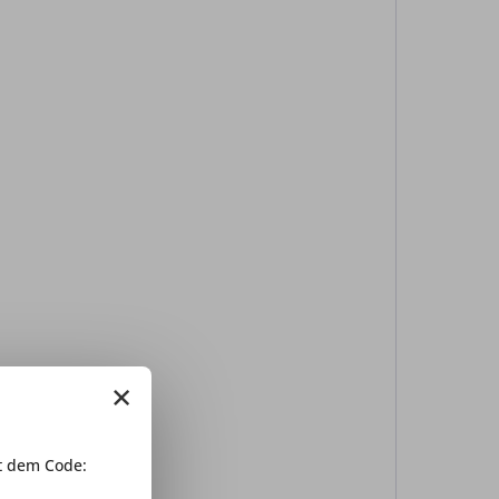
×
 dem Code: