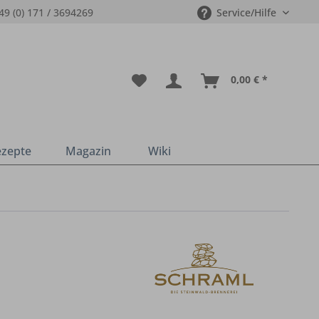
49 (0) 171 / 3694269
Service/Hilfe
0,00 € *
ezepte
Magazin
Wiki