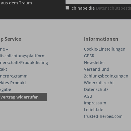
hr aus dem Traum
Ich habe die
Datenschutzbes
p Service
Informationen
ne –
Cookie-Einstellungen
itschlichtungsplattform
GPSR
nerschaft/Produktlisting
Newsletter
takt
Versand und
tnerprogramm
Zahlungsbedingungen
ektes Produkt
Widerrufsrecht
kgabe
Datenschutz
AGB
Vertrag widerrufen
Impressum
Lefield.de
trusted-heroes.com