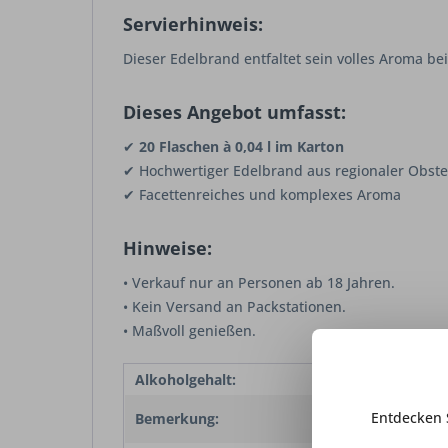
Servierhinweis:
Dieser Edelbrand entfaltet sein volles Aroma be
Dieses Angebot umfasst:
✔
20 Flaschen à 0,04 l im Karton
✔ Hochwertiger Edelbrand aus regionaler Obste
✔ Facettenreiches und komplexes Aroma
Hinweise:
• Verkauf nur an Personen ab 18 Jahren.
• Kein Versand an Packstationen.
• Maßvoll genießen.
Alkoholgehalt:
42 % v
0,04 L
Entdecken 
Bemerkung:
Flasc