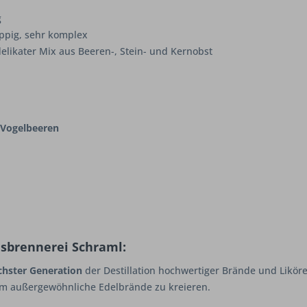
g
 üppig, sehr komplex
likater Mix aus Beeren-, Stein- und Kernobst
 Vogelbeeren
usbrennerei Schraml:
chster Generation
der Destillation hochwertiger Brände und Likör
um außergewöhnliche Edelbrände zu kreieren.