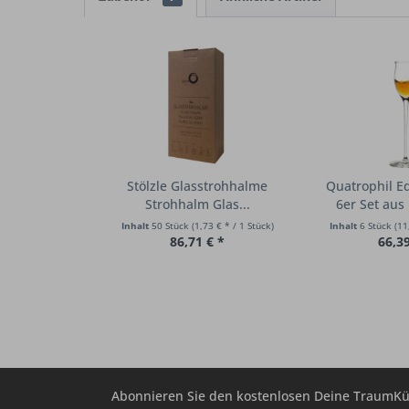
Stölzle Glasstrohhalme
Quatrophil E
Strohhalm Glas...
6er Set aus 
Inhalt
50 Stück
(1,73 € * / 1 Stück)
Inhalt
6 Stück
(11
86,71 € *
66,39
Abonnieren Sie den kostenlosen Deine TraumKü