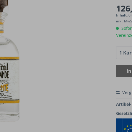
126,
Inhalt:
0.
inkl. Mw
Sofort
Vereinz
In
Verg
Artikel-
Gesetzl