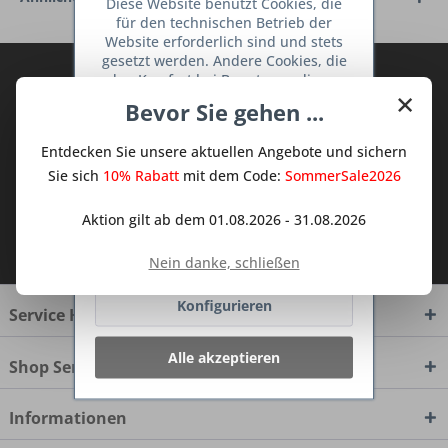
Diese Website benutzt Cookies, die
für den technischen Betrieb der
Website erforderlich sind und stets
gesetzt werden. Andere Cookies, die
Abonnieren Sie den kostenlosen Deine
den Komfort bei Benutzung dieser
×
TraumKüche Newsletter und verpassen
Website erhöhen, der Direktwerbung
Bevor Sie gehen ...
dienen oder die Interaktion mit
Sie keine Neuigkeit oder Aktion mehr aus
anderen Websites und sozialen
dem Traum Küchen - Shop.
Entdecken Sie unsere aktuellen Angebote und sichern
Netzwerken vereinfachen sollen,
werden nur mit Ihrer Zustimmung
Sie sich
10% Rabatt
mit dem Code:
SommerSale2026
gesetzt.
Mehr Informationen
Aktion gilt ab dem 01.08.2026 - 31.08.2026
Ich habe die
Datenschutzbestimmungen
Ablehnen
zur Kenntnis genommen.
Nein danke, schließen
Konfigurieren
Service Hotline
Alle akzeptieren
Shop Service
Informationen