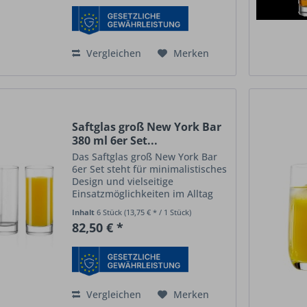
klassische Cocktails...
Vergleichen
Merken
Saftglas groß New York Bar
380 ml 6er Set...
Das Saftglas groß New York Bar
6er Set steht für minimalistisches
Design und vielseitige
Einsatzmöglichkeiten im Alltag
und in der Gastronomie. Mit
Inhalt
6 Stück
(13,75 € * / 1 Stück)
einem Volumen von 380 ml bietet
82,50 € *
das Glas ausreichend Raum für
erfrischende Getränke,...
Vergleichen
Merken