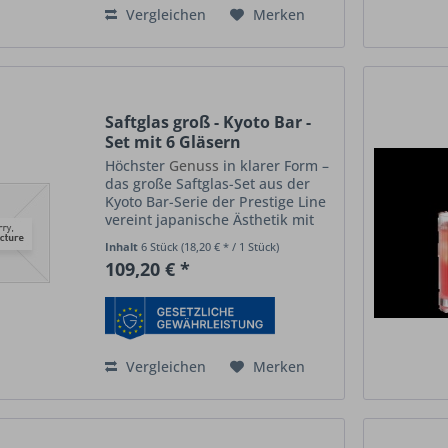
Vergleichen
Merken
Saftglas groß - Kyoto Bar -
Set mit 6 Gläsern
Höchster
Genuss
in klarer Form –
das große Saftglas-Set aus der
Kyoto Bar-Serie der Prestige Line
vereint japanische Ästhetik mit
moderner Alltagstauglichkeit. Die
Inhalt
6 Stück
(18,20 € * / 1 Stück)
schlanke Silhouette, das leichte
109,20 € *
Gewicht und die hochwertige
Verarbeitung...
Vergleichen
Merken