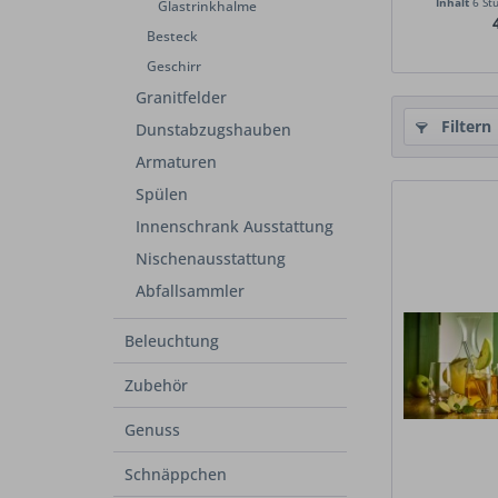
Inhalt
6 St
Glastrinkhalme
Besteck
Geschirr
Granitfelder
Filtern
Dunstabzugshauben
Armaturen
Spülen
Innenschrank Ausstattung
Nischenausstattung
Abfallsammler
Beleuchtung
Zubehör
Genuss
Schnäppchen