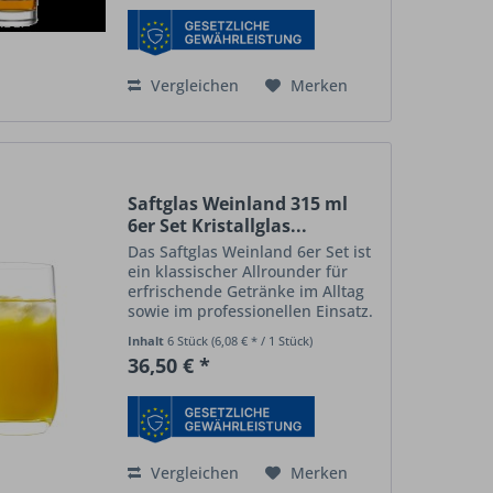
kleine...
Vergleichen
Merken
Saftglas Weinland 315 ml
6er Set Kristallglas...
Das Saftglas Weinland 6er Set ist
ein klassischer Allrounder für
erfrischende Getränke im Alltag
sowie im professionellen Einsatz.
Mit einem Volumen von 315 ml
Inhalt
6 Stück
(6,08 € * / 1 Stück)
bietet es ausreichend Platz für
36,50 € *
Säfte
, Softdrinks, Wasser oder
klassische...
Vergleichen
Merken