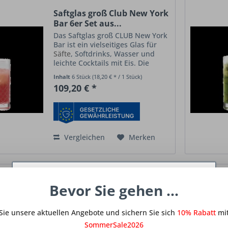
Saftglas groß Club New York
Bar 6er Set aus...
Das Saftglas groß CLUB New York
Bar ist ein vielseitiges Glas für
Säfte
, Softdrinks, Wasser und
leichte Cocktails mit Eis. Die
großzügige Form bietet
Inhalt
6 Stück
(18,20 € * / 1 Stück)
ausreichend Volumen für
109,20 € *
erfrischende Getränke und
eignet sich ideal für Cafés, Bars...
Vergleichen
Merken
Diese Website benutzt Cookies, die für den
Bevor Sie gehen ...
Stölzle Lausitz Saftglas groß
technischen Betrieb der Website erforderlich
Manhattan New...
sind und stets gesetzt werden. Andere Cookies,
Sie unsere aktuellen Angebote und sichern Sie sich
die den Komfort bei Benutzung dieser Website
10% Rabatt
mit
Große Saft- und Allroundgläser
erhöhen, der Direktwerbung dienen oder die
mit Manhattan-Schliff aus
SommerSale2026