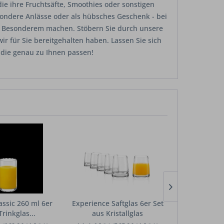
 die ihre Fruchtsäfte, Smoothies oder sonstigen
sondere Anlässe oder als hübsches Geschenk - bei
was Besonderem machen. Stöbern Sie durch unsere
r für Sie bereitgehalten haben. Lassen Sie sich
 die genau zu Ihnen passen!
assic 260 ml 6er
Experience Saftglas 6er Set
Saftglas We
Trinkglas...
aus Kristallglas
6er Set Kr