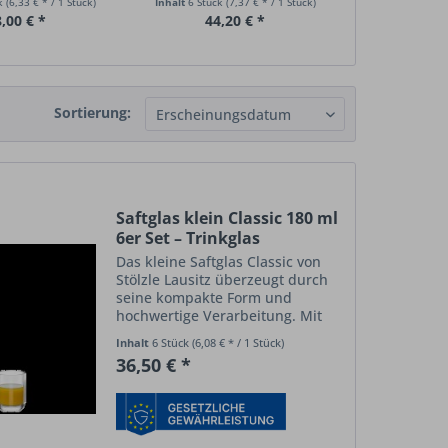
ck
(6,33 € * / 1 Stück)
Inhalt
6 Stück
(7,37 € * / 1 Stück)
Inhalt
6 Stück
,00 € *
44,20 € *
36,
Sortierung:
Saftglas klein Classic 180 ml
6er Set – Trinkglas
Das kleine Saftglas Classic von
Stölzle Lausitz überzeugt durch
seine kompakte Form und
hochwertige Verarbeitung. Mit
einem Volumen von 180 ml
Inhalt
6 Stück
(6,08 € * / 1 Stück)
eignet es sich ideal für kleinere
36,50 € *
Portionen von Saft, Wasser oder
Softdrinks. Die klare,...