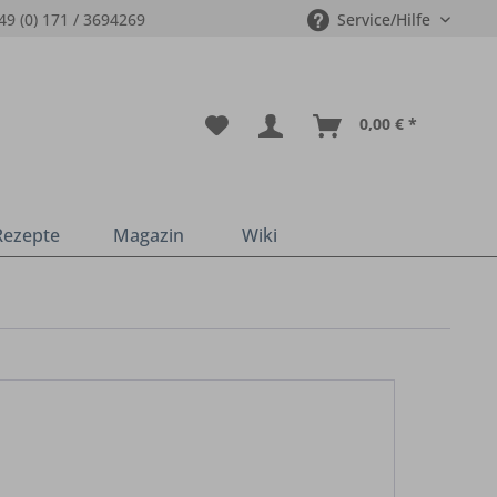
49 (0) 171 / 3694269
Service/Hilfe
0,00 € *
Rezepte
Magazin
Wiki