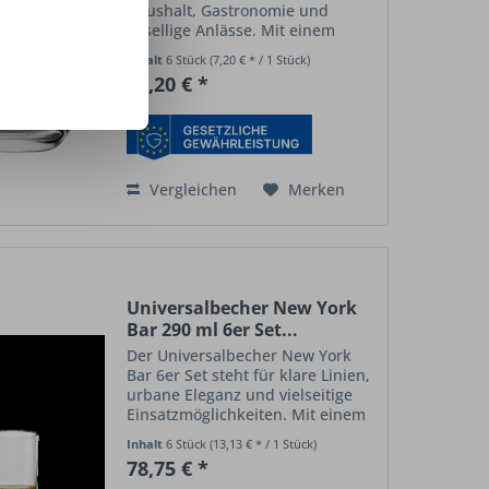
Haushalt, Gastronomie und
gesellige Anlässe. Mit einem
großzügigen Volumen von 465 ml
Inhalt
6 Stück
(7,20 € * / 1 Stück)
bietet das Glas ausreichend Platz
43,20 € *
für Wasser, Schorlen, Softdrinks
oder Longdrinks –...
Vergleichen
Merken
Universalbecher New York
Bar 290 ml 6er Set...
Der Universalbecher New York
Bar 6er Set steht für klare Linien,
urbane Eleganz und vielseitige
Einsatzmöglichkeiten. Mit einem
Volumen von 290 ml eignet sich
Inhalt
6 Stück
(13,13 € * / 1 Stück)
das Glas sowohl für
Spirituosen
78,75 € *
als auch für Wasser, Saft oder