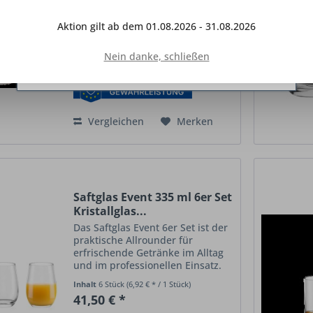
Interaktion mit anderen Websites und sozialen
bleifreiem Kristallglas im 6er Set.
Netzwerken vereinfachen sollen, werden nur mit
Ideal für
Säfte
, Softdrinks,
Aktion gilt ab dem 01.08.2026 - 31.08.2026
Wasser und Cocktails. Großes
Ihrer Zustimmung gesetzt.
Mehr Informationen
Inhalt
6 Stück
(18,20 € * / 1 Stück)
Saft- und Allroundglas mit
109,20 € *
Nein danke, schließen
Manhattan-Schliff Das Saftglas
Ablehnen
Konfigurieren
Alle akzeptieren
groß MANHATTAN New York
Bar...
Vergleichen
Merken
Saftglas Event 335 ml 6er Set
Kristallglas...
Das Saftglas Event 6er Set ist der
praktische Allrounder für
erfrischende Getränke im Alltag
und im professionellen Einsatz.
Mit einem Volumen von 335 ml
Inhalt
6 Stück
(6,92 € * / 1 Stück)
bietet es ausreichend Platz für
41,50 € *
Säfte
, Softdrinks, Wasser oder