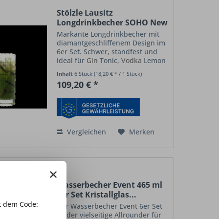
Stölzle Lausitz
Longdrinkbecher SOHO New
York...
Markante Longdrinkbecher mit
diamantgeschliffenem Design im
6er Set. Schwer, standfest und
ideal für
Gin
Tonic,
Vodka
Lemon
und Softdrinks. Ausdrucksstarker
Inhalt
6 Stück
(18,20 € * / 1 Stück)
Longdrinkbecher mit
109,20 € *
diamantgeschliffenem Design
Der Longdrinkbecher SOHO
New...
Vergleichen
Merken
×
Wasserbecher Event 465 ml
6er Set Kristallglas...
 dem Code:
Der Wasserbecher Event 6er Set
ist der vielseitige Allrounder für