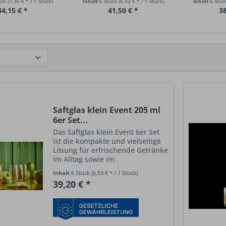
ück
(7,36 € * / 1 Stück)
Inhalt
6 Stück
(6,92 € * / 1 Stück)
Inhalt
6 Stü
44,15 € *
41,50 € *
38
Saftglas klein Event 205 ml
6er Set...
Das Saftglas klein Event 6er Set
ist die kompakte und vielseitige
Lösung für erfrischende Getränke
im Alltag sowie im
professionellen Einsatz. Mit
Inhalt
6 Stück
(6,53 € * / 1 Stück)
einem Volumen von 205 ml
39,20 € *
eignet sich das Glas ideal für
kleinere Portionen Saft,...