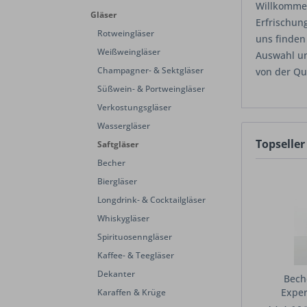
Willkommen
Gläser
Erfrischun
Rotweingläser
uns finden
Weißweingläser
Auswahl un
Champagner- & Sektgläser
von der Qu
Süßwein- & Portweingläser
Verkostungsgläser
Wassergläser
Topseller
Saftgläser
Becher
Biergläser
Longdrink- & Cocktailgläser
Whiskygläser
Spirituosenngläser
Kaffee- & Teegläser
Dekanter
Bech
Exper
Karaffen & Krüge