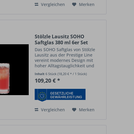
Vergleichen
Merken
Stölzle Lausitz SOHO
Saftglas 380 ml 6er Set
Das SOHO Saftglas von Stölzle
Lausitz aus der Prestige Line
vereint modernes Design mit
hoher Alltagstauglichkeit und
vielseitiger Einsatzmöglichkeit.
Inhalt
6 Stück
(18,20 € * / 1 Stück)
Die charakteristischen, senkrecht
109,20 € *
verlaufenden Linien im
diamantgeschliffenen Look...
Vergleichen
Merken