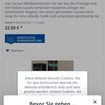
Das Cocoon Weißweinbecher 2er Set aus der Prestige Line
von Stölzle Lausitz verbindet modernes Design mit
funktionaler Eleganz. Die weich gerundete Cocoon-Form
sorgt für eine stilvolle Optik und unterstützt gleichzeitig die
feine...
Inhalt
6 Stück
(3,75 € * / 1 Stück)
22,50 € *
Merken
Diese Website benutzt Cookies, die
für den technischen Betrieb der
Website erforderlich sind und stets
gesetzt werden. Andere Cookies, die
den Komfort bei Benutzung dieser
×
Website erhöhen, der Direktwerbung
Bevor Sie gehen ...
dienen oder die Interaktion mit