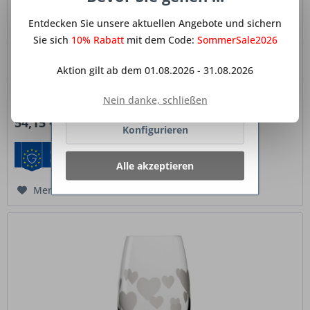
anderen Websites und sozialen
Rotweinbecher Cocoon 6er Set 555 ml – Prestige...
Entdecken Sie unsere aktuellen Angebote und sichern
Netzwerken vereinfachen sollen,
werden nur mit Ihrer Zustimmung
Sie sich
10% Rabatt
mit dem Code:
SommerSale2026
Das Cocoon Rotweinbecher 6er Set aus der Prestige Line
gesetzt.
Mehr Informationen
von Stölzle Lausitz vereint modernes Design mit vielseitiger
Aktion gilt ab dem 01.08.2026 - 31.08.2026
Funktionalität. Die charakteristische Cocoon-Form mit weich
gerundeter Silhouette sorgt für eine harmonische Optik
Ablehnen
Nein danke, schließen
und...
Inhalt
6 Stück
(9,03 € * / 1 Stück)
54,15 € *
Konfigurieren
Alle akzeptieren
Merken