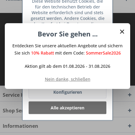
Diese Website benutzt Cookies, die
für den technischen Betrieb der
Website erforderlich sind und stets
gesetzt werden. Andere Cookies, die
Abonnieren Sie den kostenlosen Deine
den Komfort bei Benutzung dieser
×
TraumKüche Newsletter und verpassen
Website erhöhen, der Direktwerbung
Bevor Sie gehen ...
dienen oder die Interaktion mit
Sie keine Neuigkeit oder Aktion mehr aus
anderen Websites und sozialen
dem Traum Küchen - Shop.
Entdecken Sie unsere aktuellen Angebote und sichern
Netzwerken vereinfachen sollen,
werden nur mit Ihrer Zustimmung
Sie sich
10% Rabatt
mit dem Code:
SommerSale2026
gesetzt.
Mehr Informationen
Aktion gilt ab dem 01.08.2026 - 31.08.2026
Ich habe die
Datenschutzbestimmungen
Ablehnen
zur Kenntnis genommen.
Nein danke, schließen
Konfigurieren
Service Hotline
Alle akzeptieren
Shop Service
Informationen