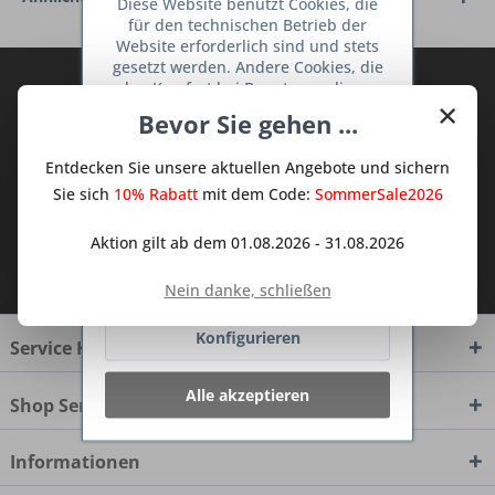
Diese Website benutzt Cookies, die
für den technischen Betrieb der
Website erforderlich sind und stets
gesetzt werden. Andere Cookies, die
Abonnieren Sie den kostenlosen Deine
den Komfort bei Benutzung dieser
×
TraumKüche Newsletter und verpassen
Website erhöhen, der Direktwerbung
Bevor Sie gehen ...
dienen oder die Interaktion mit
Sie keine Neuigkeit oder Aktion mehr aus
anderen Websites und sozialen
dem Traum Küchen - Shop.
Entdecken Sie unsere aktuellen Angebote und sichern
Netzwerken vereinfachen sollen,
werden nur mit Ihrer Zustimmung
Sie sich
10% Rabatt
mit dem Code:
SommerSale2026
gesetzt.
Mehr Informationen
Aktion gilt ab dem 01.08.2026 - 31.08.2026
Ich habe die
Datenschutzbestimmungen
Ablehnen
zur Kenntnis genommen.
Nein danke, schließen
Konfigurieren
Service Hotline
Alle akzeptieren
Shop Service
Informationen