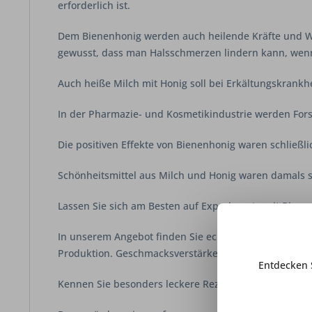
erforderlich ist.
Dem Bienenhonig werden auch heilende Kräfte und W
gewusst, dass man Halsschmerzen lindern kann, wenn
Auch heiße Milch mit Honig soll bei Erkältungskrankhe
In der Pharmazie- und Kosmetikindustrie werden For
Die positiven Effekte von Bienenhonig waren schließli
Schönheitsmittel aus Milch und Honig waren damals s
Lassen Sie sich am Besten auf Experimente mit Bienen
In unserem Angebot finden Sie echten Imkerhonig. D
Produktion. Geschmacksverstärker und/ oder Zuckerzus
Entdecken 
Kennen Sie besonders leckere Rezepte für die Honig u