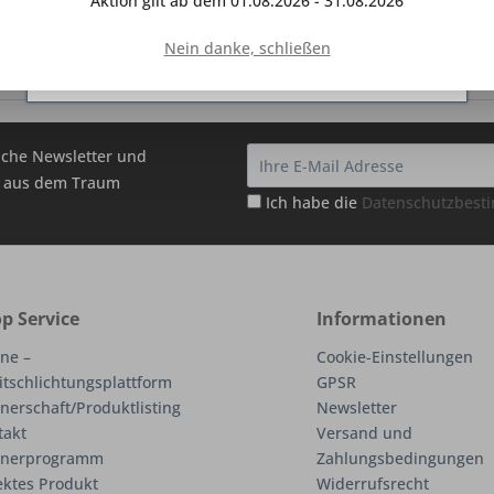
Aktion gilt ab dem 01.08.2026 - 31.08.2026
 Mail zuschicken würden.
Ihrer Zustimmung gesetzt.
Mehr Informationen
Nein danke, schließen
erimentieren wünscht das Team von DeineTraumkueche
Ablehnen
Konfigurieren
Alle akzeptieren
che Newsletter und
hr aus dem Traum
Ich habe die
Datenschutzbes
p Service
Informationen
ne –
Cookie-Einstellungen
itschlichtungsplattform
GPSR
nerschaft/Produktlisting
Newsletter
takt
Versand und
tnerprogramm
Zahlungsbedingungen
ektes Produkt
Widerrufsrecht