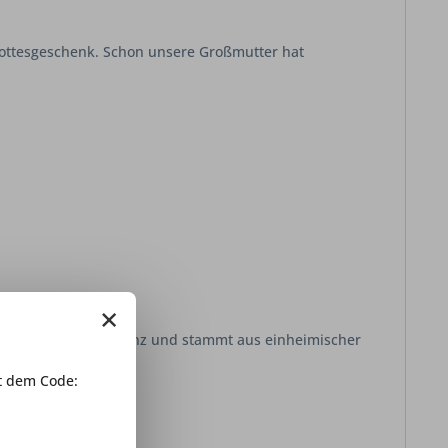
ottesgeschenk. Schon unsere Großmutter hat
×
k, chremige Konsistenz und stammt aus einheimischer
nmal aus.
 dem Code: