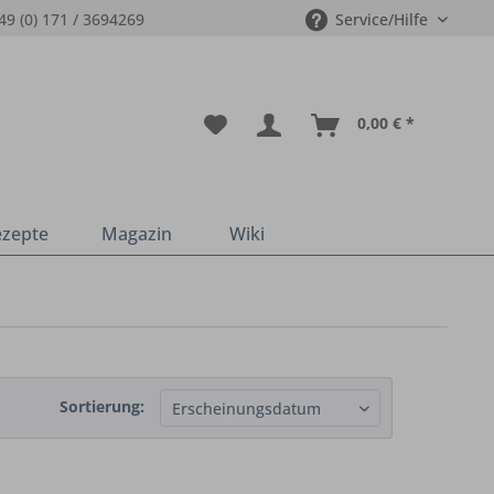
49 (0) 171 / 3694269
Service/Hilfe
0,00 € *
ezepte
Magazin
Wiki
Sortierung: