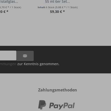
istallglas...
55 ml 6er Set...
Teeglas Co
5,70 € * / 1 Stück)
Inhalt
6 Stück
(9,88 € * / 1 Stück)
Inhalt
2 Stück
20 € *
59,30 € *
35
timmungen
zur Kenntnis genommen.
Zahlungsmethoden