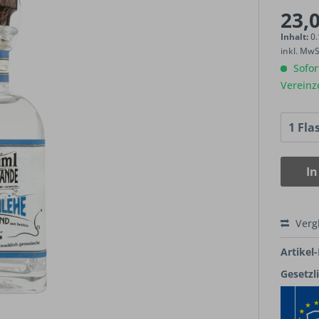
23,0
Inhalt:
0.
inkl. Mw
Sofort
Vereinz
In
Verg
Artikel-
Gesetzl