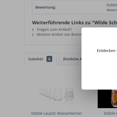
Goldm
Bewertung:
Award
Weiterführende Links zu "Wilde Sch
Fragen zum Artikel?
Weitere Artikel von Brennerei Schraml
Entdecken 
Zubehör
6
Ähnliche Artikel
Stölzle Lausitz Wasserbecher
Stölzle 