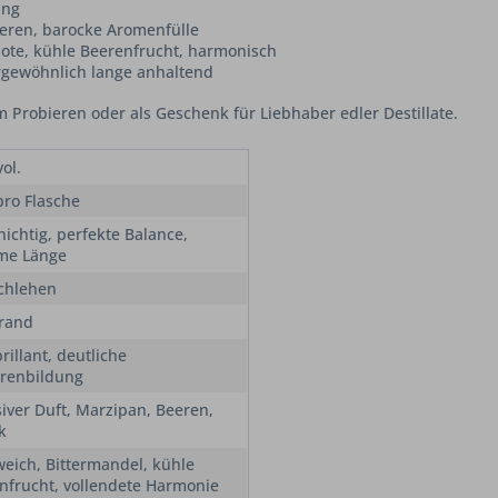
ung
eren, barocke Aromenfülle
note, kühle Beerenfrucht, harmonisch
ergewöhnlich lange anhaltend
m Probieren oder als Geschenk für Liebhaber edler Destillate.
ol.
pro Flasche
hichtig, perfekte Balance,
me Länge
chlehen
rand
brillant, deutliche
erenbildung
siver Duft, Marzipan, Beeren,
k
weich, Bittermandel, kühle
nfrucht, vollendete Harmonie