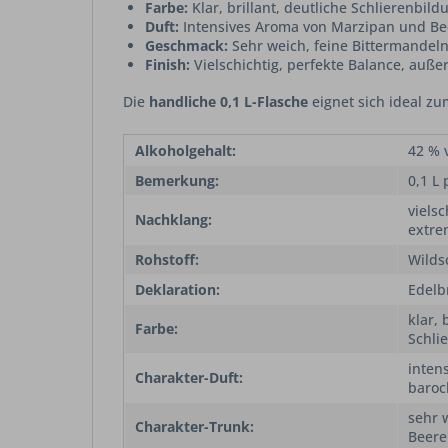
Farbe:
Klar, brillant, deutliche Schlierenbild
Duft:
Intensives Aroma von Marzipan und Be
Geschmack:
Sehr weich, feine Bittermandel
Finish:
Vielschichtig, perfekte Balance, auß
Die
handliche 0,1 L-Flasche
eignet sich ideal zu
Alkoholgehalt:
42 % v
Bemerkung:
0,1 L 
vielsc
Nachklang:
extre
Rohstoff:
Wilds
Deklaration:
Edelb
klar, 
Farbe:
Schli
inten
Charakter-Duft:
baroc
sehr 
Charakter-Trunk:
Beere