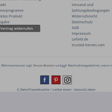
takt
Versand und
tnerprogramm
Zahlungsbedingungen
ektes Produkt
Widerrufsrecht
kgabe
Datenschutz
AGB
Vertrag widerrufen
Impressum
Lefield.de
trusted-heroes.com
zl. Mehrwertsteuer zzgl.
Versandkosten
und ggf. Nachnahmegebühren, wenn ni
© DeineTraumkueche = Lecker essen - Gesund Leben