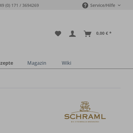
49 (0) 171 / 3694269
Service/Hilfe
0,00 € *
zepte
Magazin
Wiki