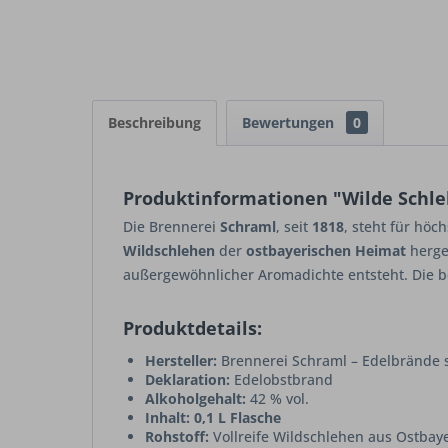
Beschreibung
Bewertungen
0
Produktinformationen "Wilde Schleh
Die Brennerei
Schraml
, seit
1818
, steht für höc
Wildschlehen
der
ostbayerischen Heimat
herge
außergewöhnlicher Aromadichte entsteht. Die 
Produktdetails:
Hersteller:
Brennerei Schraml – Edelbrände s
Deklaration:
Edelobstbrand
Alkoholgehalt:
42 % vol.
Inhalt:
0,1 L Flasche
Rohstoff:
Vollreife Wildschlehen aus Ostbay