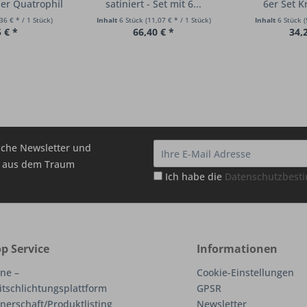
er Quatrophil
satiniert - Set mit 6...
6er Set Kr
Set
36 € * / 1 Stück)
Inhalt
6 Stück
(11,07 € * / 1 Stück)
Inhalt
6 Stück
(
 € *
66,40 € *
34,
che Newsletter und
hr aus dem Traum
Ich habe die
Datenschutzbes
p Service
Informationen
ne –
Cookie-Einstellungen
itschlichtungsplattform
GPSR
nerschaft/Produktlisting
Newsletter