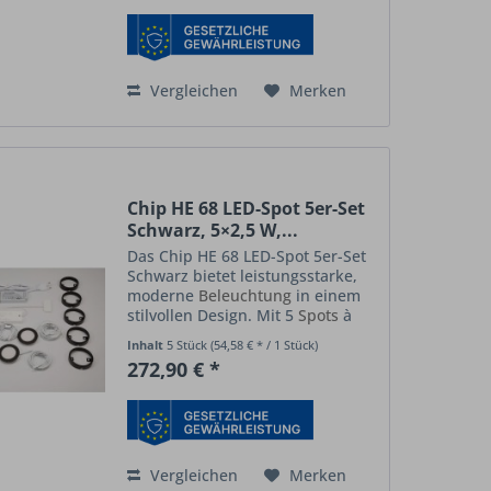
eine starke Lichtausbeute für...
Vergleichen
Merken
Chip HE 68 LED-Spot 5er-Set
Schwarz, 5×2,5 W,...
Das Chip HE 68 LED-Spot 5er-Set
Schwarz bietet leistungsstarke,
moderne
Beleuchtung
in einem
stilvollen Design. Mit 5
Spots
à
2,5 W und der innovativen
Inhalt
5 Stück
(54,58 € * / 1 Stück)
Emotion-Technologie genießen
272,90 € *
Sie volle Flexibilität in Lichtfarbe
und Helligkeit –...
Vergleichen
Merken