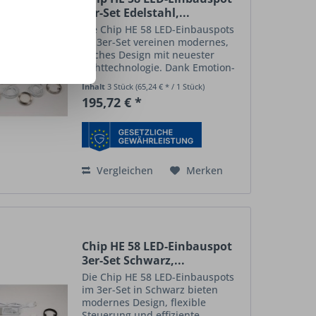
3er-Set Edelstahl,...
Die Chip HE 58 LED-Einbauspots
im 3er-Set vereinen modernes,
flaches Design mit neuester
Lichttechnologie. Dank Emotion-
Technologie können Helligkeit
Inhalt
3 Stück
(65,24 € * / 1 Stück)
und Lichtfarbe (2700–6500 K)
195,72 € *
individuell angepasst werden –
von warmweiß bis...
Vergleichen
Merken
Chip HE 58 LED-Einbauspot
3er-Set Schwarz,...
Die Chip HE 58 LED-Einbauspots
im 3er-Set in Schwarz bieten
modernes Design, flexible
Steuerung und effiziente