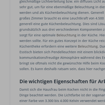
gleichmäßige Lichtverteilung bzw. ein diffuses Licht
sehr gut, um für eine ebenmäßige Beleuchtung in d
werden und als Küchenbeleuchtung dienen. Generell g
großes Zimmer braucht es eine Leuchtkraft von 4.500 
generell eine gute Küchenbeleuchtung. Dies sind Lös
grundsätzlich aus drei verschiedenen Komponenten 
sorgt für eine optimale
Beleuchtung
in der Küche. Hie
werden sollte. Für ein gutes Konzept in der Küche rei
Küchentheke erfordern eine weitere
Beleuchtung
. Du
Esstisch bieten sich Pendelleuchten mit einem blickd
kommunikationsfreudige Atmosphäre während des Essen
bringt sie oftmals nicht die gewünschte Hilfe beim Koc
sollen. Es kann deshalb ratsam sein, dass hier nach
Die wichtigen Eigenschaften für Ar
Damit sich die Hausfrau beim Kochen nicht in die Fin
Dinge beachtet werden. Die Lichtfarbe ist der sogenann
einer Farbe von 3.300 bis 4.000 Kelvin verwendet wer