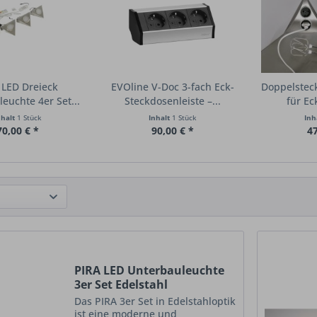
 LED Dreieck
EVOline V-Doc 3-fach Eck-
Doppelstec
euchte 4er Set...
Steckdosenleiste –...
für Ec
nhalt
1 Stück
Inhalt
1 Stück
Inh
70,00 € *
90,00 € *
47
PIRA LED Unterbauleuchte
3er Set Edelstahl
Das PIRA 3er Set in Edelstahloptik
ist eine moderne und