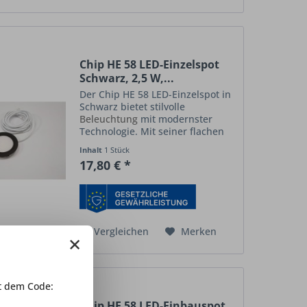
Chip HE 58 LED-Einzelspot
Schwarz, 2,5 W,...
Der Chip HE 58 LED-Einzelspot in
Schwarz bietet stilvolle
Beleuchtung
mit modernster
Technologie. Mit seiner flachen
Bauweise und dem eleganten
Inhalt
1 Stück
Aluminiumgehäuse in Schwarz
17,80 € *
eignet er sich ideal für dezente
Lichtakzente oder als...
Vergleichen
Merken
×
 dem Code:
Chip HE 58 LED-Einbauspot