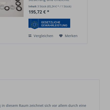
Beleuchtung
. Mit nur 2,5 W pro
Inhalt
3 Stück
(65,24 € * / 1 Stück)
Spot sind sie extrem sparsam
195,72 € *
und liefern dank COB-
Technologie homogenes,
blendfreies Licht ohne...
Vergleichen
Merken
 in diesem Raum zeichnet sich vor allem durch eine