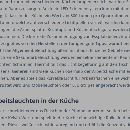
 aus und kann mit verschiedenen Küchenlampen erreicht werden: S
iesem Raum zu sorgen. Auch ein LED-Schienensystem kann mit d
ilt, dass in der Küche ein Wert von 300 Lumen pro Quadratmeter 
Lumen, welche auf verschiedene Lichtquellen verteilt werden kann.
ungen, die
Arbeitsplatte
, Kochtopf, und Küchentisch gut auszuleuc
zusammen. Die korrekte Zusammenfügung von Essplatzbeleuchtung
rzu gibt es von den Herstellern der Lampen gute Tipps, worauf b
cht die Allgemeinbeleuchtung allein nicht aus. Einzelne Gebiete wi
rch eine Sekundärbeleuchtung werden einzelne Elemente im Raum i
ichtem Schirm an. Hiermit fällt das Licht kegelförmig auf den Tis
s. Generell sind viele Küchen oberhalb der Arbeitsfläche mit ei
hen. Aber es spielt das korrekte Licht für
Arbeitsflächen
eine wich
gerüstet wird und Möbelleuchten oder
LED-Stripes
angebracht werden
beitsleuchten in der Küche
ger schneidet oder das Fleisch in der Pfanne anbrennt, sollten 
te Kelvin-Wert und spielt in der Küche eine wichtige Rolle. In dem
den. Dieses weiße Licht wirkt anregend und erhöht die Konzentrati