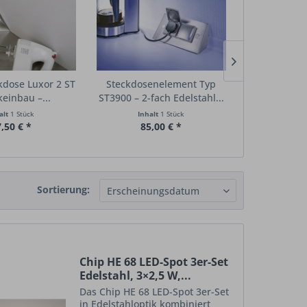
kdose Luxor 2 ST
Steckdosenelement Typ
Casi
keinbau –...
ST3900 – 2-fach Edelstahl...
Schutzkontak
alt
1 Stück
Inhalt
1 Stück
Inha
,50 € *
85,00 € *
121,
Sortierung:
Chip HE 68 LED-Spot 3er-Set
Edelstahl, 3×2,5 W,...
Das Chip HE 68 LED-Spot 3er-Set
in Edelstahloptik kombiniert