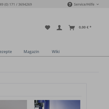
49 (0) 171 / 3694269
Service/Hilfe
0,00 € *
ezepte
Magazin
Wiki