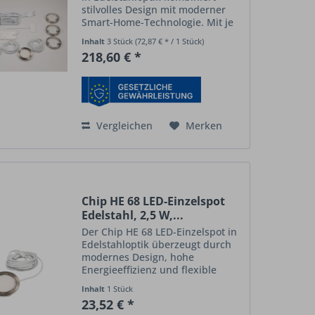
stilvolles Design mit moderner
Smart-Home-Technologie. Mit je
2,5 W Leistung pro Spot
Inhalt
3 Stück
(72,87 € * / 1 Stück)
überzeugen die Leuchten durch
218,60 € *
hohe Effizienz und brillantes,
homogenes Licht – dank...
Vergleichen
Merken
Chip HE 68 LED-Einzelspot
Edelstahl, 2,5 W,...
Der Chip HE 68 LED-Einzelspot in
Edelstahloptik überzeugt durch
modernes Design, hohe
Energieeffizienz und flexible
Smart-Home-Steuerung. Mit nur
Inhalt
1 Stück
2,5 W Leistungsaufnahme ist er
23,52 € *
sparsam, liefert aber trotzdem