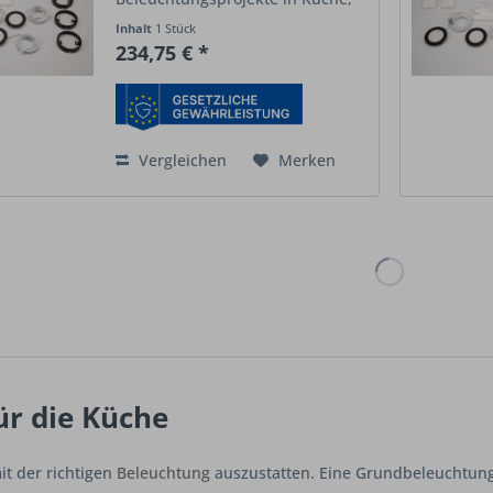
Wohnräumen oder gewerblichen
Inhalt
1 Stück
Flächen. Mit 5
Spots
à 2,5 W sorgt
234,75 € *
es für eine gleichmäßige, helle
und dennoch...
Vergleichen
Merken
ür die Küche
it der richtigen
Beleuchtung
auszustatten. Eine Grundbeleuchtung