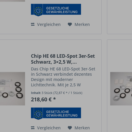
Dank...
Vergleichen
Merken
Chip HE 68 LED-Spot 3er-Set
Schwarz, 3×2,5 W,...
Das Chip HE 68 LED-Spot 3er-Set
in Schwarz verbindet dezentes
Design mit moderner
Lichttechnik. Mit je 2,5 W
Leistung pro Spot und der
Inhalt
3 Stück
(72,87 € * / 1 Stück)
innovativen Emotion-Technologie
218,60 € *
schaffen Sie flexibel
stimmungsvolle
Beleuchtung
von
Warmweiß (2700 K)...
Vergleichen
Merken