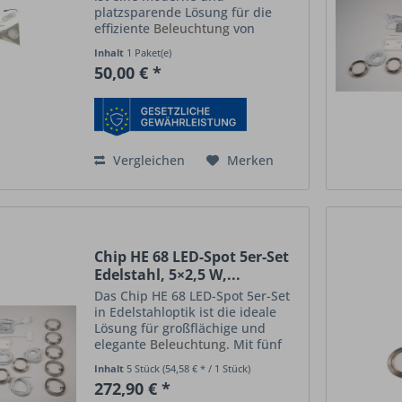
platzsparende Lösung für die
effiziente
Beleuchtung
von
Arbeitsflächen, Küchen und
Inhalt
1 Paket(e)
Möbeln . Die dreieckige Form der
50,00 € *
LED-Unterbauleuchten sorgt für
eine optimale Lichtverteilung
und...
Vergleichen
Merken
Chip HE 68 LED-Spot 5er-Set
Edelstahl, 5×2,5 W,...
Das Chip HE 68 LED-Spot 5er-Set
in Edelstahloptik ist die ideale
Lösung für großflächige und
elegante
Beleuchtung
. Mit fünf
Spots
à 2,5 W bietet das Set hohe
Inhalt
5 Stück
(54,58 € * / 1 Stück)
Lichtausbeute, flexible Steuerung
272,90 € *
und modernes Design in einem.