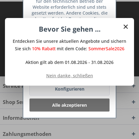
für den technischen Betrieb der
Website erforderlich sind und stets
Abonnieren Sie den kostenlosen Deine
gesetzt werden. Andere Cookies, die
TraumKüche Newsletter und verpassen
den Komfort bei Benutzung dieser
×
Website erhöhen, der Direktwerbung
Sie keine Neuigkeit oder Aktion mehr aus
Bevor Sie gehen ...
dienen oder die Interaktion mit
dem Traum Küchen - Shop.
anderen Websites und sozialen
Entdecken Sie unsere aktuellen Angebote und sichern
Netzwerken vereinfachen sollen,
werden nur mit Ihrer Zustimmung
Sie sich
10% Rabatt
mit dem Code:
SommerSale2026
gesetzt.
Mehr Informationen
Ich habe die
Datenschutzbestimmungen
Aktion gilt ab dem 01.08.2026 - 31.08.2026
zur Kenntnis genommen.
Ablehnen
Nein danke, schließen
Service Hotline
Konfigurieren
Shop Service
Alle akzeptieren
Informationen
Zahlungsmethoden