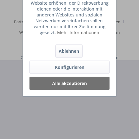
Cookie-Einstellungen
Händler-Login
Website erhöhen, der Direktwerbung
dienen oder die Interaktion mit
Online –Streitschlichtungsplattform
Kontakt
anderen Websites und sozialen
Netzwerken vereinfachen sollen,
Partnerprogramm
Versand und Zahlungsbedingungen
werden nur mit Ihrer Zustimmung
gesetzt.
Mehr Informationen
Widerrufsrecht
Datenschutz
AGB
Impressum
Ablehnen
© DeineTraumkueche = Lecker essen - Gesund Leben
Konfigurieren
Alle akzeptieren