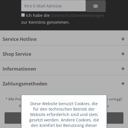
Ich habe die
Datenschutzbestimmungen
zur Kenntnis genommen.
Service Hotline
Shop Service
Informationen
Zahlungsmethoden
* Alle Preise inkl. gesetzl. Mehrwertsteuer zzgl.
Versandkosten
und ggf.
Diese Website benutzt Cookies, die
Nachnahmegebühren, wenn nicht anders beschrieben
für den technischen Betrieb der
Website erforderlich sind und stets
Vertrag widerrufen
gesetzt werden. Andere Cookies, die
den Komfort bei Benutzung dieser