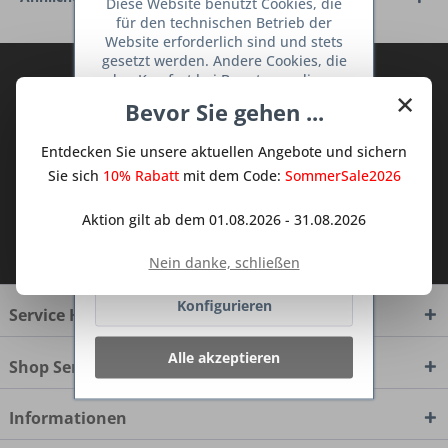
Diese Website benutzt Cookies, die
für den technischen Betrieb der
Website erforderlich sind und stets
gesetzt werden. Andere Cookies, die
Abonnieren Sie den kostenlosen Deine
den Komfort bei Benutzung dieser
×
TraumKüche Newsletter und verpassen
Website erhöhen, der Direktwerbung
Bevor Sie gehen ...
dienen oder die Interaktion mit
Sie keine Neuigkeit oder Aktion mehr aus
anderen Websites und sozialen
dem Traum Küchen - Shop.
Entdecken Sie unsere aktuellen Angebote und sichern
Netzwerken vereinfachen sollen,
werden nur mit Ihrer Zustimmung
Sie sich
10% Rabatt
mit dem Code:
SommerSale2026
gesetzt.
Mehr Informationen
Aktion gilt ab dem 01.08.2026 - 31.08.2026
Ich habe die
Datenschutzbestimmungen
Ablehnen
zur Kenntnis genommen.
Nein danke, schließen
Konfigurieren
Service Hotline
Alle akzeptieren
Shop Service
Informationen