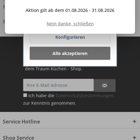
gesetzt.
Mehr Informationen
BIC: BYLADEM1ESB
Aktion gilt ab dem 01.08.2026 - 31.08.2026
Ablehnen
Bei Fragen finden Sie unsere Kontaktdaten im Impressum.
Nein danke, schließen
Konfigurieren
Abonnieren Sie den kostenlosen Deine
Alle akzeptieren
TraumKüche Newsletter und verpassen
Sie keine Neuigkeit oder Aktion mehr aus
dem Traum Küchen - Shop.
Ich habe die
Datenschutzbestimmungen
zur Kenntnis genommen.
Service Hotline
Shop Service