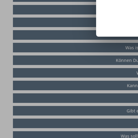
Was is
Können Du
Kann
Gibt 
Was soll