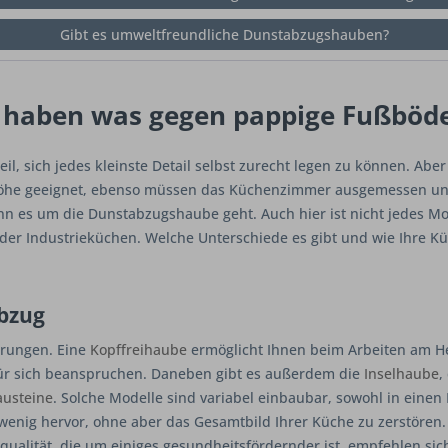
Gibt es umweltfreundliche Dunstabzugshauben?
r haben was gegen pappige Fußböd
eil, sich jedes kleinste Detail selbst zurecht legen zu können. Ab
höhe geeignet, ebenso müssen das Küchenzimmer ausgemessen und
n es um die Dunstabzugshaube geht. Auch hier ist nicht jedes M
er Industrieküchen. Welche Unterschiede es gibt und wie Ihre Kü
abzug
hrungen. Eine
Kopffreihaube
ermöglicht Ihnen beim Arbeiten am H
ür sich beanspruchen. Daneben gibt es außerdem die
Inselhaube
,
austeine
. Solche Modelle sind variabel einbaubar, sowohl in einen
wenig hervor, ohne aber das Gesamtbild Ihrer Küche zu zerstören.
qualität, die um einiges gesundheitsfördernder ist, empfehlen si