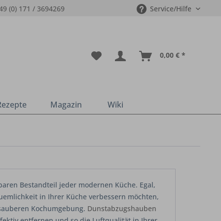
49 (0) 171 / 3694269
Service/Hilfe
0,00 € *
Rezepte
Magazin
Wiki
baren Bestandteil jeder modernen Küche. Egal,
quemlichkeit in Ihrer Küche verbessern möchten,
nd sauberen Kochumgebung.
Dunstabzugshauben
ktiv entfernen und so die Luftqualität in Ihrer