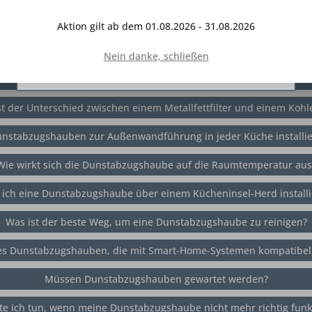
Interaktion mit anderen Websites und sozialen
Netzwerken vereinfachen sollen, werden nur mit
Kann jede Dunstabzugshaube im Umluftbetrieb verwendet werden
Aktion gilt ab dem 01.08.2026 - 31.08.2026
Ihrer Zustimmung gesetzt.
Mehr Informationen
Wie laut sind Dunstabzugshauben?
Nein danke, schließen
Ablehnen
Konfigurieren
Alle akzeptieren
Welche Funktionen sollte ich bei einer Dunstabzugshaube suchen
t der Unterschied zwischen einem Metallfettfilter und einem Kohle
nstabzugshauben zur Außenwandführung in jeder Küche installie
Wie wirkt sich die Dunstabzugshaube auf die Raumtemperatur aus
 ich eine Dunstabzugshaube über einem Kücheninsel-Herd installi
Was ist der beste Weg, um eine Dunstabzugshaube zu reinigen?
es Dunstabzugshauben, die mit Smart-Home-Systemen kompatibel
Müssen Dunstabzugshauben gewartet werden?
te ich tun, wenn meine Dunstabzugshaube nicht mehr richtig funkt