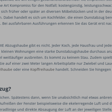
e Art Kompromiss für den Notfall; kostengünstig, leistungsschwac
s sich früher oder später an diversen Möbelstücken und in der 
 Dabei handelt es sich um Kochfelder, die einen Dunstabzug bereit
es. Bei ausfahrbaren Ausführungen erkennen Sie das Gerät erst na
DIE
Abzugshaube gibt es nicht. Jeder Koch, jede Hausfrau und jed
n kleinen Wohnungen eine starke Dunstabzugshaube durchaus anzur
el weitläufiger ausbreiten. Es kommt zu keinem
Stau
. Zudem spiel
n Sie auf einer zwei Meter langen Arbeitsplatte nur Zwiebel und L
elhaube
oder eine
Kopffreihaube
handelt. Schneiden Sie hingegen n
zug?
reichen. Spätestens dann, wenn Sie unabsichtlich mal etwas anbren
ufreißen der Fenster beispielsweise die ekelerregende Luft und d
radlinige und direkte Absaugung der Luft an der jeweiligen Stelle, 