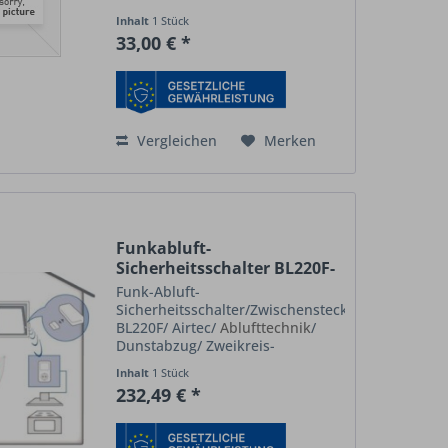
effektiv reinigt und
Inhalt
1 Stück
unangenehme Gerüche entfernt.
33,00 € *
Dieser Filter ist perfekt auf die
Anforderungen der...
Vergleichen
Merken
Funkabluft-
Sicherheitsschalter BL220F-
AIRTEC
Funk-Abluft-
Sicherheitsschalter/Zwischenstecker
BL220F/ Airtec/
Ablufttechnik
/
Dunstabzug/ Zweikreis-
Symmetrieüberwachung/
Inhalt
1 Stück
zertifiziert vom Deutschen
232,49 € *
Institut für Bachtechnikt AIRTEC -
Fensterkontaktschalter dient der
„Funk- Sicherheits-...