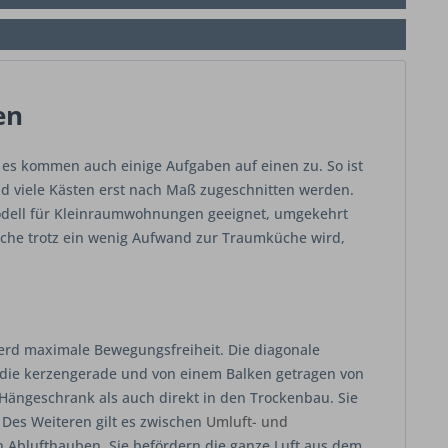
en
er es kommen auch einige Aufgaben auf einen zu. So ist
 viele Kästen erst nach Maß zugeschnitten werden.
odell für Kleinraumwohnungen geeignet, umgekehrt
che trotz ein wenig Aufwand zur Traumküche wird,
erd maximale Bewegungsfreiheit. Die diagonale
 die kerzengerade und von einem Balken getragen von
 Hängeschrank als auch direkt in den Trockenbau. Sie
 Des Weiteren gilt es zwischen
Umluft- und
ch Ablufthauben. Sie befördern die ganze Luft aus dem