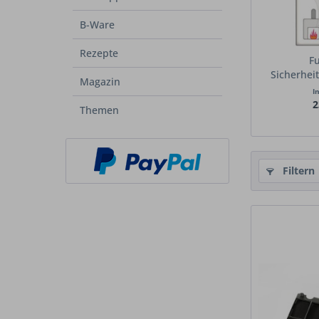
B-Ware
Rezepte
Fu
Sicherhei
Magazin
I
2
Themen
Filtern