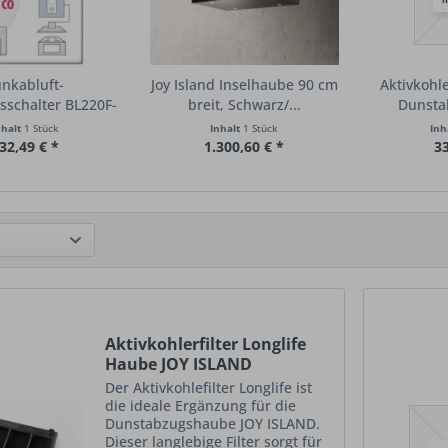
nkabluft-
Joy Island Inselhaube 90 cm
Aktivkohle
tsschalter BL220F-
breit, Schwarz/...
Dunsta
AIRTEC
nhalt
1 Stück
Inhalt
1 Stück
Inh
32,49 € *
1.300,60 € *
33
Aktivkohlerfilter Longlife
Haube JOY ISLAND
Der Aktivkohlefilter Longlife ist
die ideale Ergänzung für die
Dunstabzugshaube JOY ISLAND.
Dieser langlebige Filter sorgt für