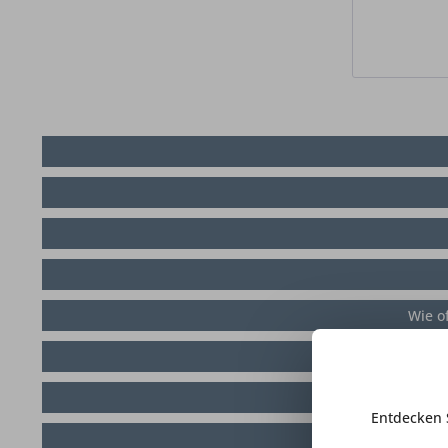
Wie o
Wie be
Wie ho
Entdecken 