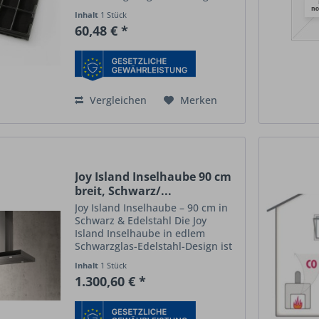
eine effektive Luftreinigung und
Inhalt
1 Stück
eine angenehme
60,48 € *
Küchenatmosphäre. Dank seiner
hohen Qualität und langen...
Vergleichen
Merken
Joy Island Inselhaube 90 cm
breit, Schwarz/...
Joy Island Inselhaube – 90 cm in
Schwarz & Edelstahl Die Joy
Island Inselhaube in edlem
Schwarzglas-Edelstahl-Design ist
ein leistungsstarker Blickfang für
Inhalt
1 Stück
offene Küchen mit Kochinsel. Sie
1.300,60 € *
kombiniert moderne Ästhetik mit
durchdachter...