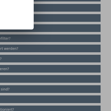
?
?
filter?
rt werden?
?
eren?
 sind?
ioniert?