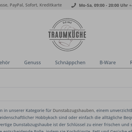
sse, PayPal, Sofort, Kreditkarte
Mo-Sa, 09:00 - 20:00 Uhr
+
ehör
Genuss
Schnäppchen
B-Ware
 in unserer Kategorie für
Dunstabzugshauben
, einem unverzicht
 leidenschaftlicher Hobbykoch sind oder einfach die alltägliche Be
ertige Dunstabzugshaube ist der Schlüssel zu einer frischen u
e entscheidende Rolle, indem sie Kochdünste, Fett und Gerüche effe