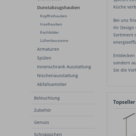
Küche verb
Dunstabzugshauben
Kopffreihauben
Bei uns fi
Inselhauben
ihr Design
Kochfelder
Sortiment 
Lüfterbausteine
energieeff
Armaturen
Entdecken 
Spülen
sondern au
Innenschrank Ausstattung
Sie die Vor
Nischenausstattung
Abfallsammler
Beleuchtung
Topseller
Zubehör
Genuss
Schnäppchen