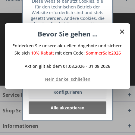
Diese Website benutzt Cookies, die
für den technischen Betrieb der
Website erforderlich sind und stets
gesetzt werden. Andere Cookies, die
Abonnieren Sie den kostenlosen Deine
den Komfort bei Benutzung dieser
×
TraumKüche Newsletter und verpassen
Website erhöhen, der Direktwerbung
Bevor Sie gehen ...
dienen oder die Interaktion mit
Sie keine Neuigkeit oder Aktion mehr aus
anderen Websites und sozialen
dem Traum Küchen - Shop.
Entdecken Sie unsere aktuellen Angebote und sichern
Netzwerken vereinfachen sollen,
werden nur mit Ihrer Zustimmung
Sie sich
10% Rabatt
mit dem Code:
SommerSale2026
gesetzt.
Mehr Informationen
Aktion gilt ab dem 01.08.2026 - 31.08.2026
Ich habe die
Datenschutzbestimmungen
Ablehnen
zur Kenntnis genommen.
Nein danke, schließen
Konfigurieren
Service Hotline
Alle akzeptieren
Shop Service
Informationen