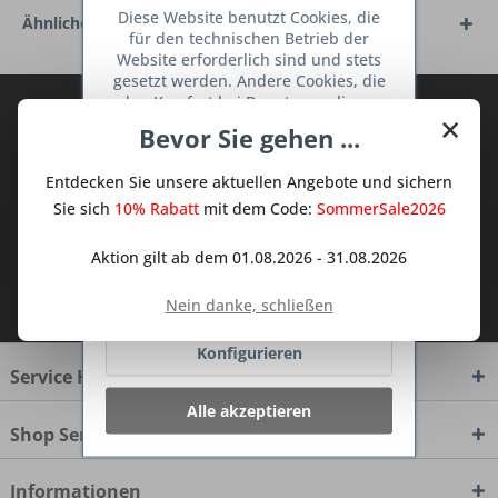
Diese Website benutzt Cookies, die
Ähnliche Artikel
für den technischen Betrieb der
Website erforderlich sind und stets
gesetzt werden. Andere Cookies, die
den Komfort bei Benutzung dieser
Abonnieren Sie den kostenlosen Deine
×
Website erhöhen, der Direktwerbung
Bevor Sie gehen ...
TraumKüche Newsletter und verpassen
dienen oder die Interaktion mit
Sie keine Neuigkeit oder Aktion mehr aus
anderen Websites und sozialen
Entdecken Sie unsere aktuellen Angebote und sichern
Netzwerken vereinfachen sollen,
dem Traum Küchen - Shop.
werden nur mit Ihrer Zustimmung
Sie sich
10% Rabatt
mit dem Code:
SommerSale2026
gesetzt.
Mehr Informationen
Aktion gilt ab dem 01.08.2026 - 31.08.2026
Ich habe die
Datenschutzbestimmungen
Ablehnen
Nein danke, schließen
zur Kenntnis genommen.
Konfigurieren
Service Hotline
Alle akzeptieren
Shop Service
Informationen