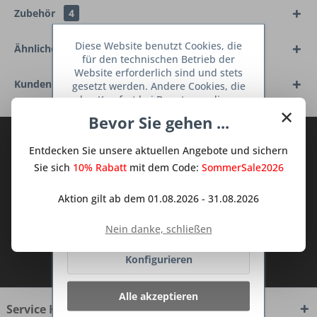
Zubehör
4
Diese Website benutzt Cookies, die
Ähnliche Artikel
für den technischen Betrieb der
Website erforderlich sind und stets
Kunden haben sich ebenfalls angesehen
gesetzt werden. Andere Cookies, die
den Komfort bei Benutzung dieser
×
Website erhöhen, der Direktwerbung
Bevor Sie gehen ...
dienen oder die Interaktion mit
Abonnieren Sie den kostenlosen Deine
anderen Websites und sozialen
Entdecken Sie unsere aktuellen Angebote und sichern
Netzwerken vereinfachen sollen,
TraumKüche Newsletter und verpassen
werden nur mit Ihrer Zustimmung
Sie sich
10% Rabatt
mit dem Code:
SommerSale2026
Sie keine Neuigkeit oder Aktion mehr aus
gesetzt.
Mehr Informationen
dem Traum Küchen - Shop.
Aktion gilt ab dem 01.08.2026 - 31.08.2026
Ablehnen
Nein danke, schließen
Ich habe die
Datenschutzbestimmungen
Konfigurieren
zur Kenntnis genommen.
Alle akzeptieren
Service Hotline