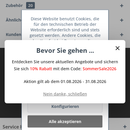
Zubehör
20
Diese Website benutzt Cookies, die
Ähnliche Artikel
für den technischen Betrieb der
Website erforderlich sind und stets
Kunden haben sich ebenfalls angesehen
gesetzt werden. Andere Cookies, die
den Komfort bei Benutzung dieser
×
Website erhöhen, der Direktwerbung
Bevor Sie gehen ...
dienen oder die Interaktion mit
Abonnieren Sie den kostenlosen Deine
anderen Websites und sozialen
Entdecken Sie unsere aktuellen Angebote und sichern
Netzwerken vereinfachen sollen,
TraumKüche Newsletter und verpassen
werden nur mit Ihrer Zustimmung
Sie sich
10% Rabatt
mit dem Code:
SommerSale2026
Sie keine Neuigkeit oder Aktion mehr aus
gesetzt.
Mehr Informationen
dem Traum Küchen - Shop.
Aktion gilt ab dem 01.08.2026 - 31.08.2026
Ablehnen
Nein danke, schließen
Ich habe die
Datenschutzbestimmungen
Konfigurieren
zur Kenntnis genommen.
Alle akzeptieren
Service Hotline