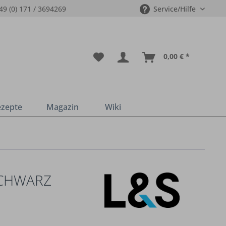
49 (0) 171 / 3694269
Service/Hilfe
0,00 € *
ezepte
Magazin
Wiki
SCHWARZ