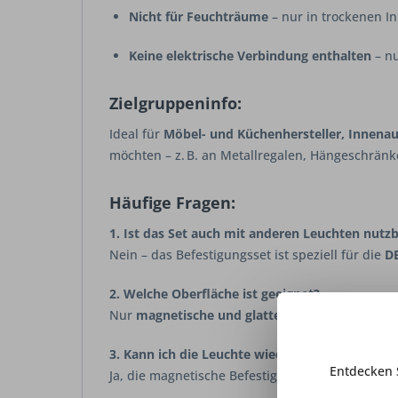
Nicht für Feuchträume
– nur in trockenen I
Keine elektrische Verbindung enthalten
– n
Zielgruppeninfo:
Ideal für
Möbel- und Küchenhersteller, Innenau
möchten – z. B. an Metallregalen, Hängeschrän
Häufige Fragen:
1. Ist das Set auch mit anderen Leuchten nutz
Nein – das Befestigungsset ist speziell für die
DE
2. Welche Oberfläche ist geeignet?
Nur
magnetische und glatte Metallflächen
biet
3. Kann ich die Leuchte wieder entfernen?
Entdecken 
Ja, die magnetische Befestigung ist
reversibel
– 