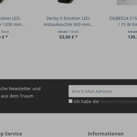
otion LED-
Derby II Emotion LED-
ZIGBEE24.S15 
 1200 mm...
Anbauleuchte 900 mm...
/ 15 W Em
 Stück
Inhalt
1 Stück
Inhal
 € *
53,50 € *
139,
che Newsletter und
hr aus dem Traum
Ich habe die
Datenschutzbes
p Service
Informationen