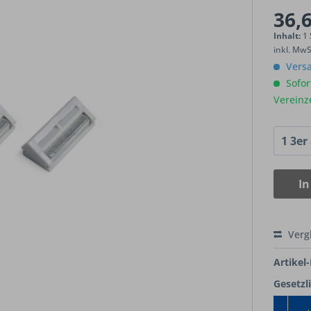
36,6
Inhalt:
1
inkl. Mw
Versa
Sofort
Vereinz
In
Verg
Artikel-
Gesetzl