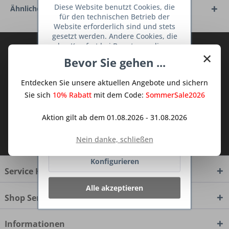
Diese Website benutzt Cookies, die
Ähnliche Artikel
für den technischen Betrieb der
Website erforderlich sind und stets
gesetzt werden. Andere Cookies, die
den Komfort bei Benutzung dieser
Abonnieren Sie den kostenlosen Deine
×
Website erhöhen, der Direktwerbung
Bevor Sie gehen ...
TraumKüche Newsletter und verpassen
dienen oder die Interaktion mit
Sie keine Neuigkeit oder Aktion mehr aus
anderen Websites und sozialen
Entdecken Sie unsere aktuellen Angebote und sichern
Netzwerken vereinfachen sollen,
dem Traum Küchen - Shop.
werden nur mit Ihrer Zustimmung
Sie sich
10% Rabatt
mit dem Code:
SommerSale2026
gesetzt.
Mehr Informationen
Aktion gilt ab dem 01.08.2026 - 31.08.2026
Ich habe die
Datenschutzbestimmungen
Ablehnen
Nein danke, schließen
zur Kenntnis genommen.
Konfigurieren
Service Hotline
Alle akzeptieren
Shop Service
Informationen