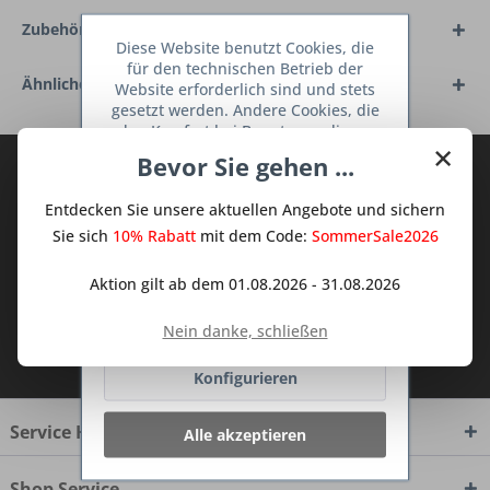
Zubehör
17
Diese Website benutzt Cookies, die
für den technischen Betrieb der
Ähnliche Artikel
Website erforderlich sind und stets
gesetzt werden. Andere Cookies, die
den Komfort bei Benutzung dieser
×
Website erhöhen, der Direktwerbung
Bevor Sie gehen ...
Abonnieren Sie den kostenlosen Deine
dienen oder die Interaktion mit
anderen Websites und sozialen
TraumKüche Newsletter und verpassen
Entdecken Sie unsere aktuellen Angebote und sichern
Netzwerken vereinfachen sollen,
Sie keine Neuigkeit oder Aktion mehr aus
werden nur mit Ihrer Zustimmung
Sie sich
10% Rabatt
mit dem Code:
SommerSale2026
dem Traum Küchen - Shop.
gesetzt.
Mehr Informationen
Aktion gilt ab dem 01.08.2026 - 31.08.2026
Ablehnen
Nein danke, schließen
Ich habe die
Datenschutzbestimmungen
zur Kenntnis genommen.
Konfigurieren
Service Hotline
Alle akzeptieren
Shop Service