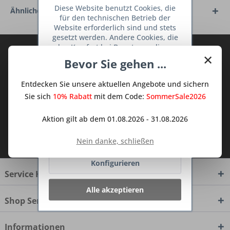
Diese Website benutzt Cookies, die
Ähnliche Artikel
für den technischen Betrieb der
Website erforderlich sind und stets
gesetzt werden. Andere Cookies, die
den Komfort bei Benutzung dieser
Abonnieren Sie den kostenlosen Deine
×
Website erhöhen, der Direktwerbung
Bevor Sie gehen ...
TraumKüche Newsletter und verpassen
dienen oder die Interaktion mit
Sie keine Neuigkeit oder Aktion mehr aus
anderen Websites und sozialen
Entdecken Sie unsere aktuellen Angebote und sichern
Netzwerken vereinfachen sollen,
dem Traum Küchen - Shop.
werden nur mit Ihrer Zustimmung
Sie sich
10% Rabatt
mit dem Code:
SommerSale2026
gesetzt.
Mehr Informationen
Aktion gilt ab dem 01.08.2026 - 31.08.2026
Ich habe die
Datenschutzbestimmungen
Ablehnen
Nein danke, schließen
zur Kenntnis genommen.
Konfigurieren
Service Hotline
Alle akzeptieren
Shop Service
Informationen