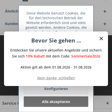
Ähnliche Artikel
Diese Website benutzt Cookies, die
für den technischen Betrieb der
Website erforderlich sind und stets
Kunden haben sich ebenfalls angesehen
gesetzt werden. Andere Cookies, die
den Komfort bei Benutzung dieser
×
Website erhöhen, der Direktwerbung
Bevor Sie gehen ...
dienen oder die Interaktion mit
Abonnieren Sie den kostenlosen Deine
anderen Websites und sozialen
TraumKüche Newsletter und verpassen
Entdecken Sie unsere aktuellen Angebote und sichern
Netzwerken vereinfachen sollen,
Sie keine Neuigkeit oder Aktion mehr aus
werden nur mit Ihrer Zustimmung
Sie sich
10% Rabatt
mit dem Code:
SommerSale2026
gesetzt.
Mehr Informationen
dem Traum Küchen - Shop.
Aktion gilt ab dem 01.08.2026 - 31.08.2026
Ablehnen
Nein danke, schließen
Ich habe die
Datenschutzbestimmungen
zur Kenntnis genommen.
Konfigurieren
Alle akzeptieren
Service Hotline