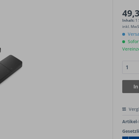
49,3
Inhalt:
1
inkl. Mw
Versa
Sofort
Vereinz
In
Verg
Artikel-
Gesetzl