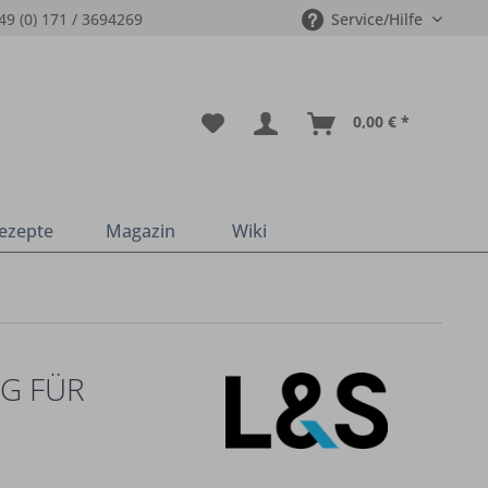
49 (0) 171 / 3694269
Service/Hilfe
0,00 € *
ezepte
Magazin
Wiki
G FÜR