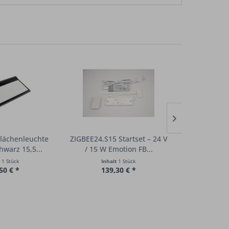
Flächenleuchte
ZIGBEE24.S15 Startset – 24 V
ZIGBEE24.S30
warz 15,5...
/ 15 W Emotion FB...
/ 30 W E
t
1 Stück
Inhalt
1 Stück
Inha
50 € *
139,30 € *
161