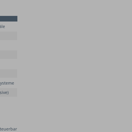
äle
Systeme
sive)
steuerbar