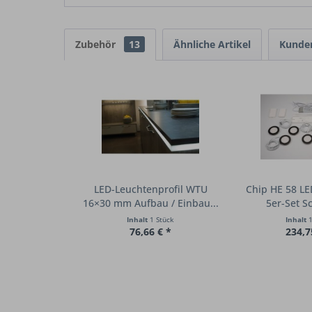
Zubehör
13
Ähnliche Artikel
Kunden
LED-Leuchtenprofil WTU
Chip HE 58 LE
16×30 mm Aufbau / Einbau...
5er-Set Sc
Inhalt
1 Stück
Inhalt
1
76,66 € *
234,7