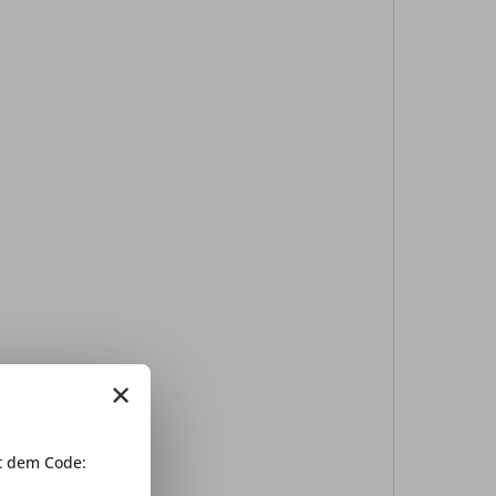
×
 dem Code: