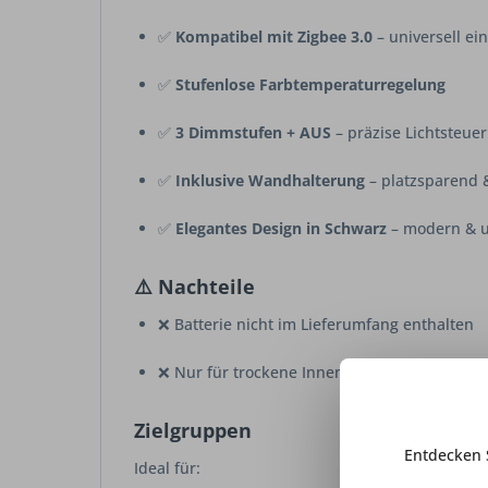
✅
Kompatibel mit Zigbee 3.0
– universell ei
✅
Stufenlose Farbtemperaturregelung
✅
3 Dimmstufen + AUS
– präzise Lichtsteue
✅
Inklusive Wandhalterung
– platzsparend 
✅
Elegantes Design in Schwarz
– modern & u
⚠️
Nachteile
❌ Batterie nicht im Lieferumfang enthalten
❌ Nur für trockene Innenräume (IP20)
Zielgruppen
Entdecken 
Ideal für: