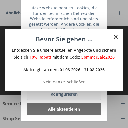
Diese Website benutzt Cookies, die
Ähnliche Artikel
für den technischen Betrieb der
Website erforderlich sind und stets
gesetzt werden. Andere Cookies, die
den Komfort bei Benutzung dieser
×
Abonnieren Sie den kostenlosen Deine
Website erhöhen, der Direktwerbung
Bevor Sie gehen ...
dienen oder die Interaktion mit
TraumKüche Newsletter und verpassen
anderen Websites und sozialen
Sie keine Neuigkeit oder Aktion mehr aus
Entdecken Sie unsere aktuellen Angebote und sichern
Netzwerken vereinfachen sollen,
dem Traum Küchen - Shop.
werden nur mit Ihrer Zustimmung
Sie sich
10% Rabatt
mit dem Code:
SommerSale2026
gesetzt.
Mehr Informationen
Aktion gilt ab dem 01.08.2026 - 31.08.2026
Ablehnen
Ich habe die
Datenschutzbestimmungen
Nein danke, schließen
zur Kenntnis genommen.
Konfigurieren
Service Hotline
Alle akzeptieren
Shop Service