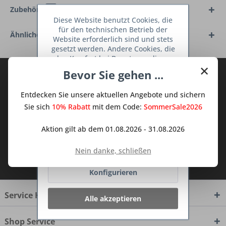
Zubehör
4
Diese Website benutzt Cookies, die
für den technischen Betrieb der
Ähnliche Artikel
Website erforderlich sind und stets
gesetzt werden. Andere Cookies, die
den Komfort bei Benutzung dieser
×
Website erhöhen, der Direktwerbung
Bevor Sie gehen ...
Abonnieren Sie den kostenlosen Deine
dienen oder die Interaktion mit
TraumKüche Newsletter und verpassen
anderen Websites und sozialen
Entdecken Sie unsere aktuellen Angebote und sichern
Netzwerken vereinfachen sollen,
Sie keine Neuigkeit oder Aktion mehr aus
werden nur mit Ihrer Zustimmung
Sie sich
10% Rabatt
mit dem Code:
SommerSale2026
dem Traum Küchen - Shop.
gesetzt.
Mehr Informationen
Aktion gilt ab dem 01.08.2026 - 31.08.2026
Ablehnen
Nein danke, schließen
Ich habe die
Datenschutzbestimmungen
zur Kenntnis genommen.
Konfigurieren
Service Hotline
Alle akzeptieren
Shop Service