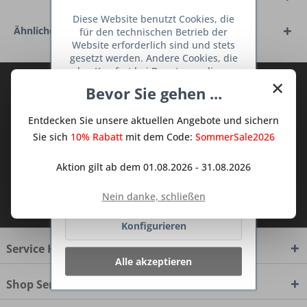
Diese Website benutzt Cookies, die
Ähnliche Artikel
für den technischen Betrieb der
Website erforderlich sind und stets
gesetzt werden. Andere Cookies, die
den Komfort bei Benutzung dieser
×
Abonnieren Sie den kostenlosen Deine
Website erhöhen, der Direktwerbung
Bevor Sie gehen ...
dienen oder die Interaktion mit
TraumKüche Newsletter und verpassen
anderen Websites und sozialen
Sie keine Neuigkeit oder Aktion mehr aus
Entdecken Sie unsere aktuellen Angebote und sichern
Netzwerken vereinfachen sollen,
dem Traum Küchen - Shop.
werden nur mit Ihrer Zustimmung
Sie sich
10% Rabatt
mit dem Code:
SommerSale2026
gesetzt.
Mehr Informationen
Aktion gilt ab dem 01.08.2026 - 31.08.2026
Ablehnen
Ich habe die
Datenschutzbestimmungen
Nein danke, schließen
zur Kenntnis genommen.
Konfigurieren
Service Hotline
Alle akzeptieren
Shop Service