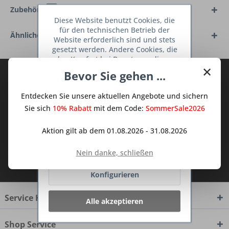
Zubehör
5
Diese Website benutzt Cookies, die
für den technischen Betrieb der
Ähnliche Artikel
Website erforderlich sind und stets
gesetzt werden. Andere Cookies, die
den Komfort bei Benutzung dieser
×
Website erhöhen, der Direktwerbung
Bevor Sie gehen ...
Abonnieren Sie den kostenlosen Deine
dienen oder die Interaktion mit
TraumKüche Newsletter und verpassen
anderen Websites und sozialen
Entdecken Sie unsere aktuellen Angebote und sichern
Netzwerken vereinfachen sollen,
Sie keine Neuigkeit oder Aktion mehr aus
werden nur mit Ihrer Zustimmung
Sie sich
10% Rabatt
mit dem Code:
SommerSale2026
dem Traum Küchen - Shop.
gesetzt.
Mehr Informationen
Aktion gilt ab dem 01.08.2026 - 31.08.2026
Ablehnen
Nein danke, schließen
Ich habe die
Datenschutzbestimmungen
zur Kenntnis genommen.
Konfigurieren
Service Hotline
Alle akzeptieren
Shop Service