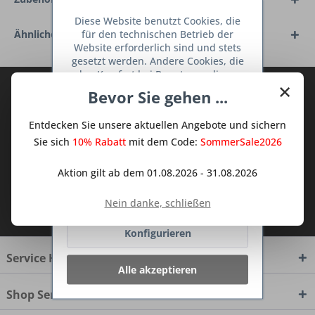
Diese Website benutzt Cookies, die
für den technischen Betrieb der
Ähnliche Artikel
Website erforderlich sind und stets
gesetzt werden. Andere Cookies, die
den Komfort bei Benutzung dieser
×
Website erhöhen, der Direktwerbung
Abonnieren Sie den kostenlosen Deine
Bevor Sie gehen ...
dienen oder die Interaktion mit
TraumKüche Newsletter und verpassen
anderen Websites und sozialen
Sie keine Neuigkeit oder Aktion mehr aus
Entdecken Sie unsere aktuellen Angebote und sichern
Netzwerken vereinfachen sollen,
dem Traum Küchen - Shop.
werden nur mit Ihrer Zustimmung
Sie sich
10% Rabatt
mit dem Code:
SommerSale2026
gesetzt.
Mehr Informationen
Aktion gilt ab dem 01.08.2026 - 31.08.2026
Ablehnen
Ich habe die
Datenschutzbestimmungen
Nein danke, schließen
zur Kenntnis genommen.
Konfigurieren
Service Hotline
Alle akzeptieren
Shop Service