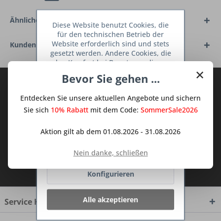
Ähnliche Artikel
Diese Website benutzt Cookies, die
für den technischen Betrieb der
Website erforderlich sind und stets
Kunden kauften auch
gesetzt werden. Andere Cookies, die
den Komfort bei Benutzung dieser
×
Website erhöhen, der Direktwerbung
Bevor Sie gehen ...
dienen oder die Interaktion mit
Abonnieren Sie den kostenlosen Deine
anderen Websites und sozialen
TraumKüche Newsletter und verpassen
Entdecken Sie unsere aktuellen Angebote und sichern
Netzwerken vereinfachen sollen,
Sie keine Neuigkeit oder Aktion mehr aus
werden nur mit Ihrer Zustimmung
Sie sich
10% Rabatt
mit dem Code:
SommerSale2026
dem Traum Küchen - Shop.
gesetzt.
Mehr Informationen
Aktion gilt ab dem 01.08.2026 - 31.08.2026
Ablehnen
Nein danke, schließen
Ich habe die
Datenschutzbestimmungen
zur Kenntnis genommen.
Konfigurieren
Alle akzeptieren
Service Hotline