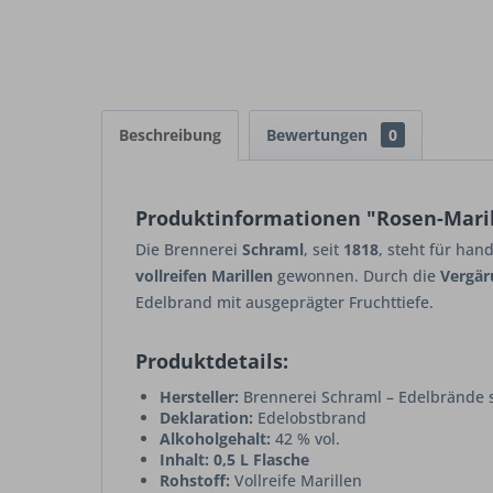
Beschreibung
Bewertungen
0
Produktinformationen "Rosen-Maril
Die Brennerei
Schraml
, seit
1818
, steht für han
vollreifen Marillen
gewonnen. Durch die
Vergär
Edelbrand mit ausgeprägter Fruchttiefe.
Produktdetails:
Hersteller:
Brennerei Schraml – Edelbrände s
Deklaration:
Edelobstbrand
Alkoholgehalt:
42 % vol.
Inhalt:
0,5 L Flasche
Rohstoff:
Vollreife Marillen