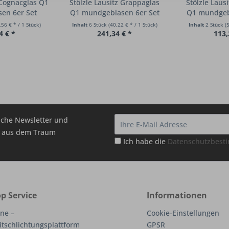
 Cognacglas Q1
Stölzle Lausitz Grappaglas
Stölzle Laus
en 6er Set
Q1 mundgeblasen 6er Set
Q1 mundgeb
,56 € * / 1 Stück)
Inhalt
6 Stück
(40,22 € * / 1 Stück)
Inhalt
2 Stück
(
4 € *
241,34 € *
113,
che Newsletter und
hr aus dem Traum
Ich habe die
Datenschutzbes
p Service
Informationen
ne –
Cookie-Einstellungen
itschlichtungsplattform
GPSR