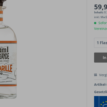
59,9
Inhalt:
0.
inkl. Mw
Sofort
Vereinz
In
Verg
Artikel-
Gesetzl