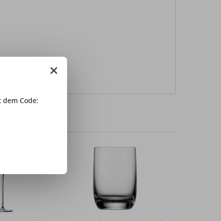
×
 dem Code: