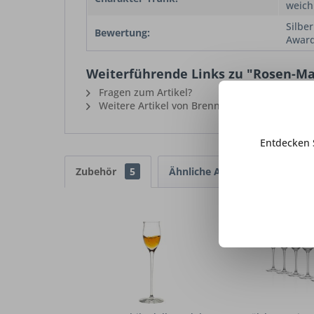
weich
Silbe
Bewertung:
Award
Weiterführende Links zu "Rosen-Mar
Fragen zum Artikel?
Weitere Artikel von Brennerei Schraml
Entdecken 
Zubehör
5
Ähnliche Artikel
Kunden 