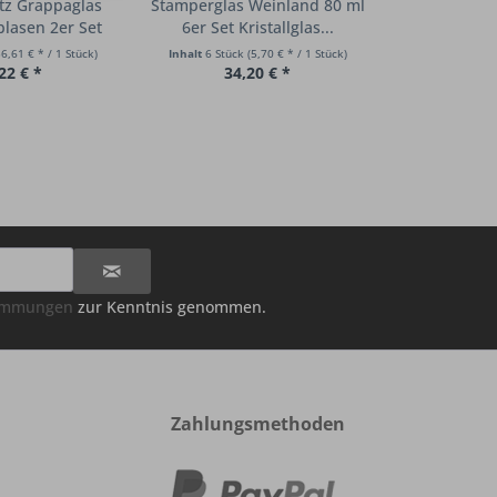
itz Grappaglas
Stamperglas Weinland 80 ml
lasen 2er Set
6er Set Kristallglas...
56,61 € * / 1 Stück)
Inhalt
6 Stück
(5,70 € * / 1 Stück)
22 € *
34,20 € *
timmungen
zur Kenntnis genommen.
Zahlungsmethoden