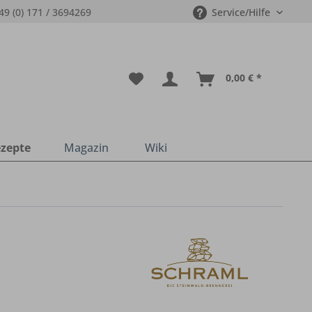
49 (0) 171 / 3694269
Service/Hilfe
0,00 € *
zepte
Magazin
Wiki