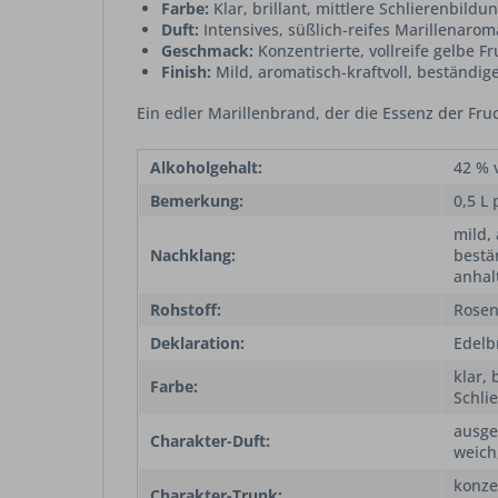
Farbe:
Klar, brillant, mittlere Schlierenbildu
Duft:
Intensives, süßlich-reifes Marillenaro
Geschmack:
Konzentrierte, vollreife gelbe F
Finish:
Mild, aromatisch-kraftvoll, beständig
Ein edler Marillenbrand, der die Essenz der Fruc
Alkoholgehalt:
42 % v
Bemerkung:
0,5 L 
mild, 
Nachklang:
bestä
anhal
Rohstoff:
Rosen
Deklaration:
Edelb
klar, 
Farbe:
Schli
ausgep
Charakter-Duft:
weich,
konzen
Charakter-Trunk: