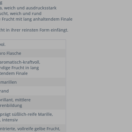
ng
ma, weich und ausdrucksstark
rucht, weich und rund
e Frucht mit lang anhaltendem Finale
ht in ihrer reinsten Form einfängt.
ol.
pro Flasche
aromatisch-kraftvoll,
ndige Frucht in lang
tendem Finale
marillen
rand
brillant, mittlere
erenbildung
rägt süßlich-reife Marille,
 intensiv
trierte, vollreife gelbe Frucht,