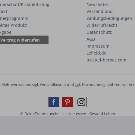
nerschaft/Produktlisting
Newsletter
takt
Versand und
tnerprogramm
Zahlungsbedingungen
ektes Produkt
Widerrufsrecht
kgabe
Datenschutz
AGB
Vertrag widerrufen
Impressum
Lefield.de
trusted-heroes.com
zl. Mehrwertsteuer zzgl.
Versandkosten
und ggf. Nachnahmegebühren, wenn ni
© DeineTraumkueche = Lecker essen - Gesund Leben