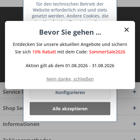
für den technischen Betrieb der
Website erforderlich sind und stets
gesetzt werden. Andere Cookies, die
Abonnieren Sie den kostenlosen Deine
den Komfort bei Benutzung dieser
TraumKüche Newsletter und verpassen
×
Website erhöhen, der Direktwerbung
Bevor Sie gehen ...
Sie keine Neuigkeit oder Aktion mehr aus
dienen oder die Interaktion mit
dem Traum Küchen - Shop.
anderen Websites und sozialen
Entdecken Sie unsere aktuellen Angebote und sichern
Netzwerken vereinfachen sollen,
werden nur mit Ihrer Zustimmung
Sie sich
10% Rabatt
mit dem Code:
SommerSale2026
gesetzt.
Mehr Informationen
Aktion gilt ab dem 01.08.2026 - 31.08.2026
Ich habe die
Datenschutzbestimmungen
zur Kenntnis genommen.
Ablehnen
Nein danke, schließen
Service Hotline
Konfigurieren
Shop Service
Alle akzeptieren
Informationen