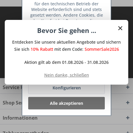
für den technischen Betrieb der
Website erforderlich sind und stets
gesetzt werden. Andere Cookies, die
Abonnieren Sie den kostenlosen Deine
den Komfort bei Benutzung dieser
TraumKüche Newsletter und verpassen
×
Website erhöhen, der Direktwerbung
Bevor Sie gehen ...
Sie keine Neuigkeit oder Aktion mehr aus
dienen oder die Interaktion mit
dem Traum Küchen - Shop.
anderen Websites und sozialen
Entdecken Sie unsere aktuellen Angebote und sichern
Netzwerken vereinfachen sollen,
werden nur mit Ihrer Zustimmung
Sie sich
10% Rabatt
mit dem Code:
SommerSale2026
gesetzt.
Mehr Informationen
Aktion gilt ab dem 01.08.2026 - 31.08.2026
Ich habe die
Datenschutzbestimmungen
zur Kenntnis genommen.
Ablehnen
Nein danke, schließen
Service Hotline
Konfigurieren
Shop Service
Alle akzeptieren
Informationen