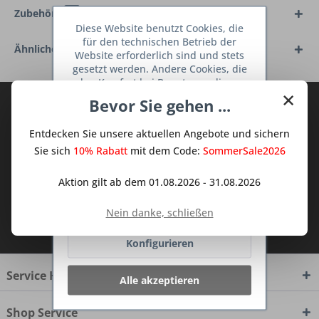
Zubehör
2
Diese Website benutzt Cookies, die
für den technischen Betrieb der
Ähnliche Artikel
Website erforderlich sind und stets
gesetzt werden. Andere Cookies, die
den Komfort bei Benutzung dieser
×
Website erhöhen, der Direktwerbung
Bevor Sie gehen ...
Abonnieren Sie den kostenlosen Deine
dienen oder die Interaktion mit
TraumKüche Newsletter und verpassen
anderen Websites und sozialen
Entdecken Sie unsere aktuellen Angebote und sichern
Netzwerken vereinfachen sollen,
Sie keine Neuigkeit oder Aktion mehr aus
werden nur mit Ihrer Zustimmung
Sie sich
10% Rabatt
mit dem Code:
SommerSale2026
dem Traum Küchen - Shop.
gesetzt.
Mehr Informationen
Aktion gilt ab dem 01.08.2026 - 31.08.2026
Ablehnen
Nein danke, schließen
Ich habe die
Datenschutzbestimmungen
zur Kenntnis genommen.
Konfigurieren
Service Hotline
Alle akzeptieren
Shop Service