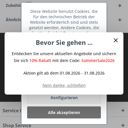
Zubehör
4
Diese Website benutzt Cookies, die
für den technischen Betrieb der
Ähnliche Artikel
Website erforderlich sind und stets
gesetzt werden. Andere Cookies, die
den Komfort bei Benutzung dieser
×
Website erhöhen, der Direktwerbung
Bevor Sie gehen ...
Abonnieren Sie den kostenlosen Deine
dienen oder die Interaktion mit
TraumKüche Newsletter und verpassen
anderen Websites und sozialen
Entdecken Sie unsere aktuellen Angebote und sichern
Netzwerken vereinfachen sollen,
Sie keine Neuigkeit oder Aktion mehr aus
werden nur mit Ihrer Zustimmung
Sie sich
10% Rabatt
mit dem Code:
SommerSale2026
dem Traum Küchen - Shop.
gesetzt.
Mehr Informationen
Aktion gilt ab dem 01.08.2026 - 31.08.2026
Ablehnen
Nein danke, schließen
Ich habe die
Datenschutzbestimmungen
zur Kenntnis genommen.
Konfigurieren
Service Hotline
Alle akzeptieren
Shop Service