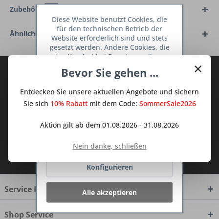
Zubehör
12
Diese Website benutzt Cookies, die
für den technischen Betrieb der
Ähnliche Artikel
Website erforderlich sind und stets
gesetzt werden. Andere Cookies, die
den Komfort bei Benutzung dieser
×
Website erhöhen, der Direktwerbung
Bevor Sie gehen ...
Abonnieren Sie den kostenlosen Deine
dienen oder die Interaktion mit
TraumKüche Newsletter und verpassen
anderen Websites und sozialen
Entdecken Sie unsere aktuellen Angebote und sichern
Netzwerken vereinfachen sollen,
Sie keine Neuigkeit oder Aktion mehr aus
werden nur mit Ihrer Zustimmung
Sie sich
10% Rabatt
mit dem Code:
SommerSale2026
dem Traum Küchen - Shop.
gesetzt.
Mehr Informationen
Aktion gilt ab dem 01.08.2026 - 31.08.2026
Ablehnen
Nein danke, schließen
Ich habe die
Datenschutzbestimmungen
zur Kenntnis genommen.
Konfigurieren
Service Hotline
Alle akzeptieren
Shop Service