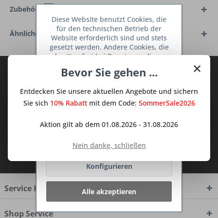
Zubehör
6
Diese Website benutzt Cookies, die
für den technischen Betrieb der
Ähnliche Artikel
Website erforderlich sind und stets
gesetzt werden. Andere Cookies, die
den Komfort bei Benutzung dieser
×
Website erhöhen, der Direktwerbung
Bevor Sie gehen ...
Abonnieren Sie den kostenlosen Deine
dienen oder die Interaktion mit
TraumKüche Newsletter und verpassen
anderen Websites und sozialen
Entdecken Sie unsere aktuellen Angebote und sichern
Netzwerken vereinfachen sollen,
Sie keine Neuigkeit oder Aktion mehr aus
werden nur mit Ihrer Zustimmung
Sie sich
10% Rabatt
mit dem Code:
SommerSale2026
dem Traum Küchen - Shop.
gesetzt.
Mehr Informationen
Aktion gilt ab dem 01.08.2026 - 31.08.2026
Ablehnen
Nein danke, schließen
Ich habe die
Datenschutzbestimmungen
zur Kenntnis genommen.
Konfigurieren
Service Hotline
Alle akzeptieren
Shop Service