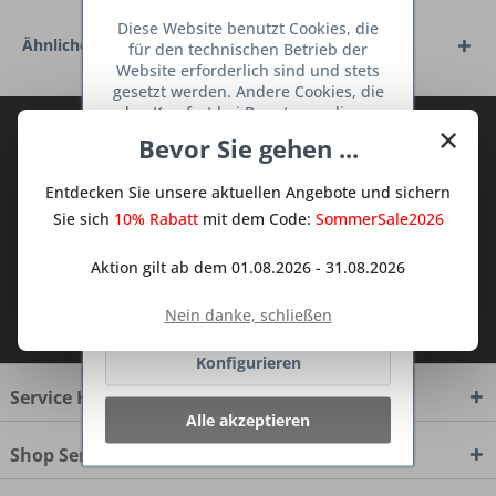
Diese Website benutzt Cookies, die
Ähnliche Artikel
für den technischen Betrieb der
Website erforderlich sind und stets
gesetzt werden. Andere Cookies, die
den Komfort bei Benutzung dieser
×
Abonnieren Sie den kostenlosen Deine
Website erhöhen, der Direktwerbung
Bevor Sie gehen ...
dienen oder die Interaktion mit
TraumKüche Newsletter und verpassen
anderen Websites und sozialen
Sie keine Neuigkeit oder Aktion mehr aus
Entdecken Sie unsere aktuellen Angebote und sichern
Netzwerken vereinfachen sollen,
dem Traum Küchen - Shop.
werden nur mit Ihrer Zustimmung
Sie sich
10% Rabatt
mit dem Code:
SommerSale2026
gesetzt.
Mehr Informationen
Aktion gilt ab dem 01.08.2026 - 31.08.2026
Ablehnen
Ich habe die
Datenschutzbestimmungen
Nein danke, schließen
zur Kenntnis genommen.
Konfigurieren
Service Hotline
Alle akzeptieren
Shop Service