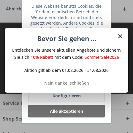
Diese Website benutzt Cookies, die
Ähnliche Artikel
für den technischen Betrieb der
Website erforderlich sind und stets
gesetzt werden. Andere Cookies, die
den Komfort bei Benutzung dieser
Abonnieren Sie den kostenlosen Deine
×
Website erhöhen, der Direktwerbung
Bevor Sie gehen ...
TraumKüche Newsletter und verpassen
dienen oder die Interaktion mit
anderen Websites und sozialen
Sie keine Neuigkeit oder Aktion mehr aus
Entdecken Sie unsere aktuellen Angebote und sichern
Netzwerken vereinfachen sollen,
dem Traum Küchen - Shop.
werden nur mit Ihrer Zustimmung
Sie sich
10% Rabatt
mit dem Code:
SommerSale2026
gesetzt.
Mehr Informationen
Aktion gilt ab dem 01.08.2026 - 31.08.2026
Ich habe die
Datenschutzbestimmungen
Ablehnen
Nein danke, schließen
zur Kenntnis genommen.
Konfigurieren
Service Hotline
Alle akzeptieren
Shop Service