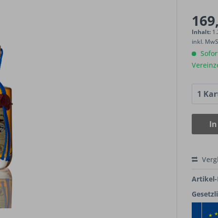
169,
Inhalt:
1.
inkl. Mw
Sofort
Vereinz
In
Verg
Artikel-
Gesetzl