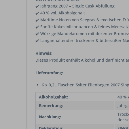
✔️ Jahrgang 2007 – Single Cask Abfüllung
✔️ 40 % vol. Alkoholgehalt
✔️ Maritime Noten von Seegras & exotischen Fr
✔️ Sanfte Kokosmilchnuancen & feines Meersalz
✔️ Würzige Mandelaromen mit dezenter Erdnus
✔️ Langanhaltender, trockener & bittersüßer N
Hinweis:
Dieses Produkt enthält Alkohol und darf nicht 
Lieferumfang:
6 x 0,2L Flaschen Sylter Ellenbogen 2007 Sin
Alkoholgehalt:
40 % v
Bemerkung:
Jahrg
Trock
Nachklang:
der s
Deklaration:
SINGL