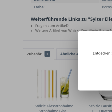
Farbe:
Berns
Weiterführende Links zu "Sylter Ell
Fragen zum Artikel?
Weitere Artikel von Whisky Destillerie Blaue
Entdecken 
Zubehör
3
Ähnliche Artikel
Stölzle Glasstrohhalme
Stölzle Lausi
Strohhalme Glas...
O.F. Quatrop