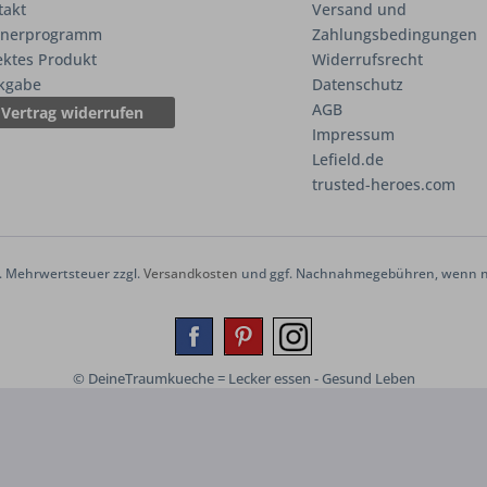
takt
Versand und
tnerprogramm
Zahlungsbedingungen
ektes Produkt
Widerrufsrecht
kgabe
Datenschutz
AGB
Vertrag widerrufen
Impressum
Lefield.de
trusted-heroes.com
zl. Mehrwertsteuer zzgl.
Versandkosten
und ggf. Nachnahmegebühren, wenn ni
© DeineTraumkueche = Lecker essen - Gesund Leben