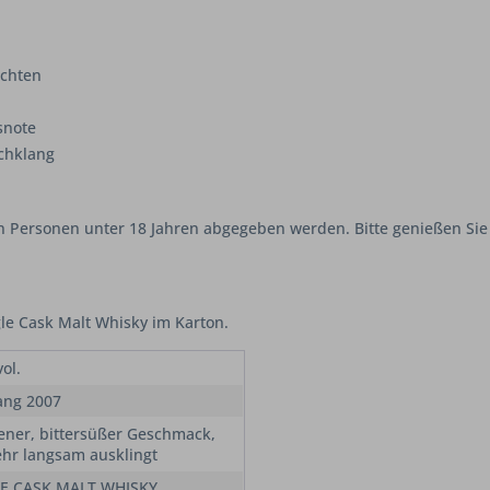
üchten
snote
achklang
an Personen unter 18 Jahren abgegeben werden. Bitte genießen Sie
gle Cask Malt Whisky im Karton.
ol.
ang 2007
ener, bittersüßer Geschmack,
ehr langsam ausklingt
E CASK MALT WHISKY