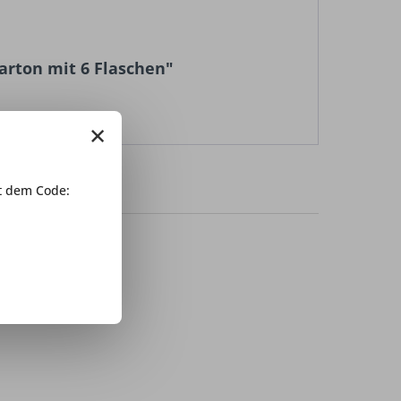
Karton mit 6 Flaschen"
×
 dem Code: