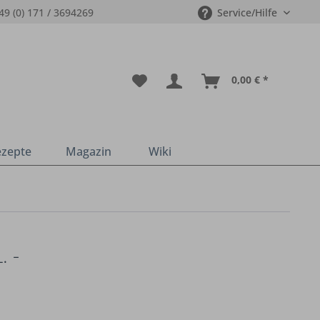
49 (0) 171 / 3694269
Service/Hilfe
0,00 € *
ezepte
Magazin
Wiki
 -