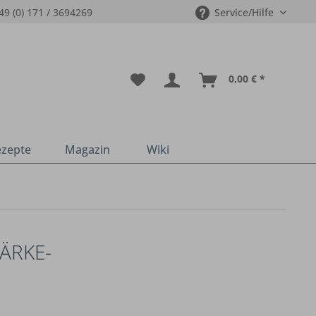
49 (0) 171 / 3694269
Service/Hilfe
0,00 € *
ezepte
Magazin
Wiki
TÄRKE-