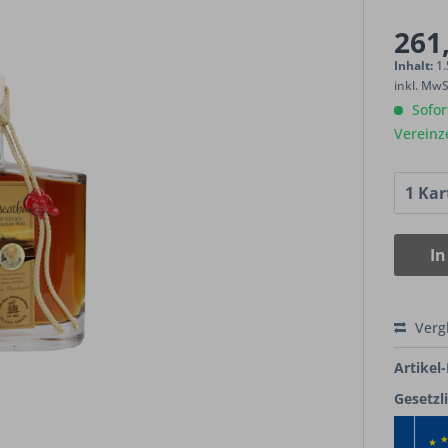
261,
Inhalt:
1.
inkl. Mw
Sofort
Vereinz
In
Verg
Artikel-
Gesetzl