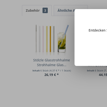
Zubehör
3
Ähnliche Artikel
Entdecken 
Stölzle Glasstrohhalme
Stölzle Lausi
Strohhalme Glas...
O.F. Quatrop
Inhalt
6 Stück
(4,37 € * / 1 Stück)
Inhalt
6 Stück
(7,
26,19 € *
44,15