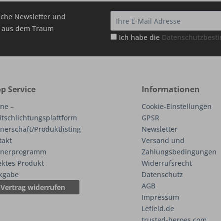
che Newsletter und
hr aus dem Traum
Ich habe die
Datenschutzbes
p Service
Informationen
ne –
Cookie-Einstellungen
itschlichtungsplattform
GPSR
nerschaft/Produktlisting
Newsletter
takt
Versand und
tnerprogramm
Zahlungsbedingungen
ektes Produkt
Widerrufsrecht
kgabe
Datenschutz
AGB
Vertrag widerrufen
Impressum
Lefield.de
trusted-heroes.com