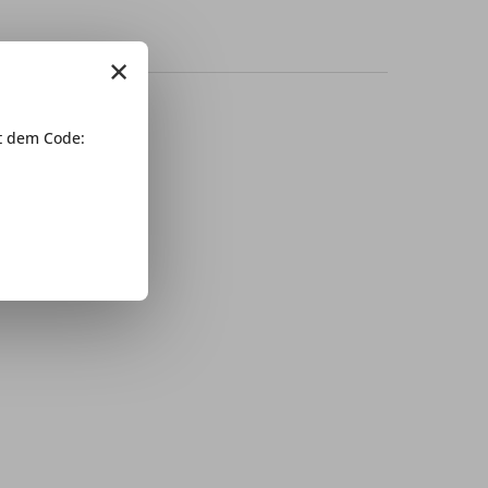
×
 dem Code: