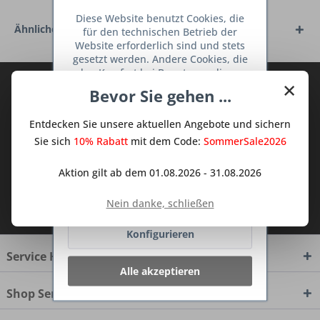
Diese Website benutzt Cookies, die
Ähnliche Artikel
für den technischen Betrieb der
Website erforderlich sind und stets
gesetzt werden. Andere Cookies, die
den Komfort bei Benutzung dieser
×
Abonnieren Sie den kostenlosen Deine
Website erhöhen, der Direktwerbung
Bevor Sie gehen ...
dienen oder die Interaktion mit
TraumKüche Newsletter und verpassen
anderen Websites und sozialen
Sie keine Neuigkeit oder Aktion mehr aus
Entdecken Sie unsere aktuellen Angebote und sichern
Netzwerken vereinfachen sollen,
dem Traum Küchen - Shop.
werden nur mit Ihrer Zustimmung
Sie sich
10% Rabatt
mit dem Code:
SommerSale2026
gesetzt.
Mehr Informationen
Aktion gilt ab dem 01.08.2026 - 31.08.2026
Ablehnen
Ich habe die
Datenschutzbestimmungen
Nein danke, schließen
zur Kenntnis genommen.
Konfigurieren
Service Hotline
Alle akzeptieren
Shop Service