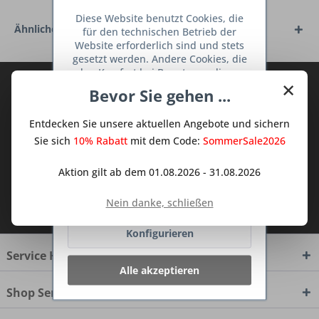
Diese Website benutzt Cookies, die
Ähnliche Artikel
für den technischen Betrieb der
Website erforderlich sind und stets
gesetzt werden. Andere Cookies, die
den Komfort bei Benutzung dieser
×
Abonnieren Sie den kostenlosen Deine
Website erhöhen, der Direktwerbung
Bevor Sie gehen ...
dienen oder die Interaktion mit
TraumKüche Newsletter und verpassen
anderen Websites und sozialen
Sie keine Neuigkeit oder Aktion mehr aus
Entdecken Sie unsere aktuellen Angebote und sichern
Netzwerken vereinfachen sollen,
dem Traum Küchen - Shop.
werden nur mit Ihrer Zustimmung
Sie sich
10% Rabatt
mit dem Code:
SommerSale2026
gesetzt.
Mehr Informationen
Aktion gilt ab dem 01.08.2026 - 31.08.2026
Ablehnen
Ich habe die
Datenschutzbestimmungen
Nein danke, schließen
zur Kenntnis genommen.
Konfigurieren
Service Hotline
Alle akzeptieren
Shop Service