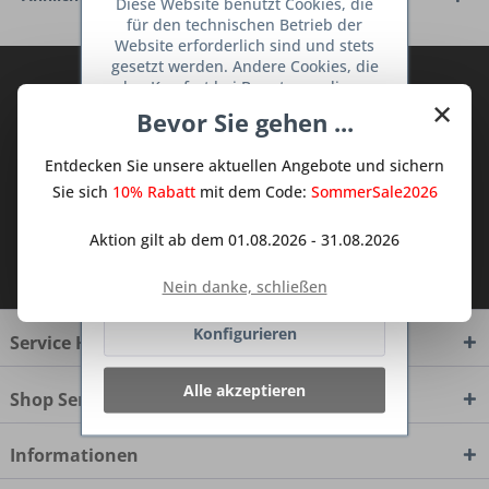
Diese Website benutzt Cookies, die
für den technischen Betrieb der
Website erforderlich sind und stets
gesetzt werden. Andere Cookies, die
Abonnieren Sie den kostenlosen Deine
den Komfort bei Benutzung dieser
×
TraumKüche Newsletter und verpassen
Website erhöhen, der Direktwerbung
Bevor Sie gehen ...
dienen oder die Interaktion mit
Sie keine Neuigkeit oder Aktion mehr aus
anderen Websites und sozialen
dem Traum Küchen - Shop.
Entdecken Sie unsere aktuellen Angebote und sichern
Netzwerken vereinfachen sollen,
werden nur mit Ihrer Zustimmung
Sie sich
10% Rabatt
mit dem Code:
SommerSale2026
gesetzt.
Mehr Informationen
Aktion gilt ab dem 01.08.2026 - 31.08.2026
Ich habe die
Datenschutzbestimmungen
Ablehnen
zur Kenntnis genommen.
Nein danke, schließen
Konfigurieren
Service Hotline
Alle akzeptieren
Shop Service
Informationen