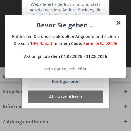
Website erforderlich sind und stets
Abonnieren Sie den kostenlosen Deine
gesetzt werden. Andere Cookies, die
TraumKüche Newsletter und verpassen
den Komfort bei Benutzung dieser
×
Sie keine Neuigkeit oder Aktion mehr aus
Website erhöhen, der Direktwerbung
Bevor Sie gehen ...
dienen oder die Interaktion mit
dem Traum Küchen - Shop.
anderen Websites und sozialen
Entdecken Sie unsere aktuellen Angebote und sichern
Netzwerken vereinfachen sollen,
werden nur mit Ihrer Zustimmung
Sie sich
10% Rabatt
mit dem Code:
SommerSale2026
gesetzt.
Mehr Informationen
Ich habe die
Datenschutzbestimmungen
Aktion gilt ab dem 01.08.2026 - 31.08.2026
zur Kenntnis genommen.
Ablehnen
Nein danke, schließen
Service Hotline
Konfigurieren
Shop Service
Alle akzeptieren
Informationen
Zahlungsmethoden