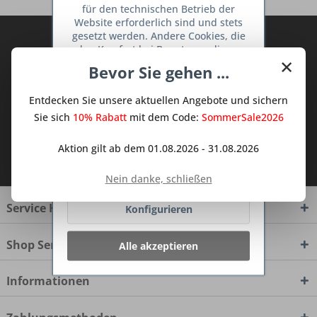
für den technischen Betrieb der
Website erforderlich sind und stets
gesetzt werden. Andere Cookies, die
Abonnieren Sie den kostenlosen Deine
den Komfort bei Benutzung dieser
TraumKüche Newsletter und verpassen
×
Website erhöhen, der Direktwerbung
Bevor Sie gehen ...
Sie keine Neuigkeit oder Aktion mehr aus
dienen oder die Interaktion mit
dem Traum Küchen - Shop.
anderen Websites und sozialen
Entdecken Sie unsere aktuellen Angebote und sichern
Netzwerken vereinfachen sollen,
werden nur mit Ihrer Zustimmung
Sie sich
10% Rabatt
mit dem Code:
SommerSale2026
gesetzt.
Mehr Informationen
Aktion gilt ab dem 01.08.2026 - 31.08.2026
Ich habe die
Datenschutzbestimmungen
zur Kenntnis genommen.
Ablehnen
Nein danke, schließen
Service Hotline
Konfigurieren
Shop Service
Alle akzeptieren
Informationen